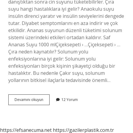
danıştıktan sonra cin suyunu tüketebilirler. Çıra
suyu hangi hastalıklara iyi gelir? Anaokulu suyu
insülin direnci yaratır ve insülin seviyelerini dengede
tutar. Diyabet semptomlarını en aza indirir ve çok
etkilidir. Ananas suyunun düzenli tüketimi solunum
sistemi üzerindeki etkileri ortadan kaldırır. Saf
Ananas Suyu 1000 mlÇiçeksepeti › …Çiçeksepeti › …
Çıra neden kaynatılır? Solunum yolu
enfeksiyonlarına iyi gelir: Solunum yolu
enfeksiyonları birçok kişinin şikayetçi olduğu bir
hastalıktır. Bu nedenle Çakır suyu, solunum
yollarının bitkisel ilaçlarla tedavisinde önemli…
Çıra
Devamını okuyun
12 Yorum
Kaynatmak
Neye
Iyi
Gelir
https://efsanecuma.net
https://gazilerplastik.com.tr