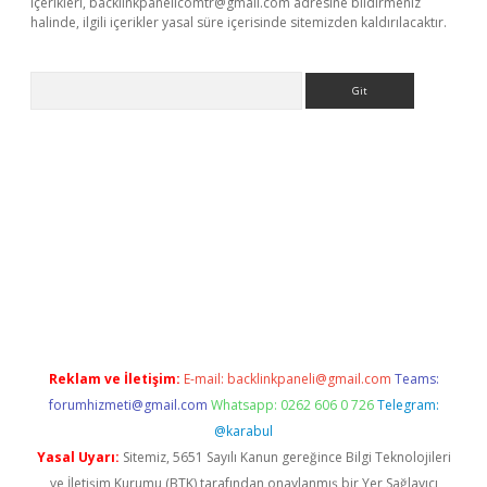
içerikleri,
backlinkpanelicomtr@gmail.com
adresine bildirmeniz
halinde, ilgili içerikler yasal süre içerisinde sitemizden kaldırılacaktır.
Arama
betexper
Reklam ve İletişim:
E-mail:
backlinkpaneli@gmail.com
Teams:
forumhizmeti@gmail.com
Whatsapp: 0262 606 0 726
Telegram:
@karabul
Yasal Uyarı:
Sitemiz, 5651 Sayılı Kanun gereğince Bilgi Teknolojileri
ve İletişim Kurumu (BTK) tarafından onaylanmış bir Yer Sağlayıcı