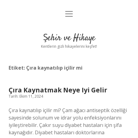
menüyü
Anasayfa
aç
Gizlilik Politikası
Şehir ve Hikaye
Yasal Uyarı
Kentlerin gizli hikayelerini keşfet!
Hakkımızda
Etiket:
Çıra kaynatılıp içilir mi
Çıra Kaynatmak Neye Iyi Gelir
Tarih: Ekim 11, 2024
Çıra kaynatılıp içilir mi? Çam ağacı antiseptik özelliği
sayesinde solunum ve idrar yolu enfeksiyonlarını
iyileştirebilir. Çakır suyu diyabet hastaları için şifa
kaynağıdır. Diyabet hastaları doktorlarına