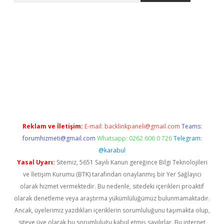
etexper
Reklam ve İletişim:
E-mail:
backlinkpaneli@gmail.com
Teams:
forumhizmeti@gmail.com
Whatsapp: 0262 606 0 726
Telegram:
@karabul
Yasal Uyarı:
Sitemiz, 5651 Sayılı Kanun gereğince Bilgi Teknolojileri
ve İletişim Kurumu (BTK) tarafından onaylanmış bir Yer Sağlayıcı
olarak hizmet vermektedir. Bu nedenle, sitedeki içerikleri proaktif
olarak denetleme veya araştırma yükümlülüğümüz bulunmamaktadır.
Ancak, üyelerimiz yazdıkları içeriklerin sorumluluğunu taşımakta olup,
siteye üye olarak bu sorumluluğu kabul etmiş sayılırlar. Bu internet