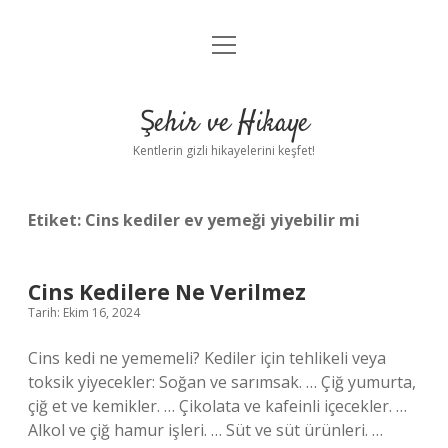
menüyü
Anasayfa
aç
Gizlilik Politikası
Şehir ve Hikaye
Yasal Uyarı
Kentlerin gizli hikayelerini keşfet!
Hakkımızda
Etiket:
Cins kediler ev yemeği yiyebilir mi
Cins Kedilere Ne Verilmez
Tarih: Ekim 16, 2024
Cins kedi ne yememeli? Kediler için tehlikeli veya
toksik yiyecekler: Soğan ve sarımsak. … Çiğ yumurta,
çiğ et ve kemikler. … Çikolata ve kafeinli içecekler. …
Alkol ve çiğ hamur işleri. … Süt ve süt ürünleri. …