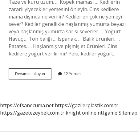
Taze ve kuru üzüm. … Köpek maması … Kedilerin
zararlı yiyecekler yemesini önleyin. Cins kedilere
mama dışında ne verilir? Kediler en çok ne yemeyi
sever? Kediler genellikle haşlanmış yumurta beyazı
veya haşlanmış yumurta sarısı severler. … Yoğurt. …
Havuç … Ton balığı … Ispanak. … Balık ürünleri. …
Patates. … Haşlanmış ve pişmiş et ürünleri. Cins
kedilere yoğurt verilir mi? Peki, kediler yoğurt…
Cins
Devamını okuyun
12 Yorum
Kedilere
Ne
Verilmez
https://efsanecuma.net
https://gazilerplastik.com.tr
https://gazetezeybek.com.tr
knight online
nttgame
Sitemap