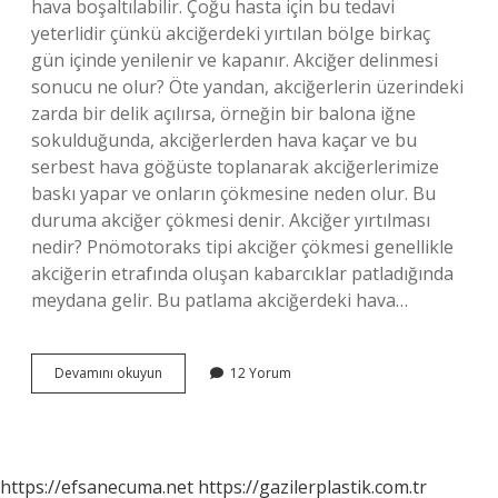
hava boşaltılabilir. Çoğu hasta için bu tedavi
yeterlidir çünkü akciğerdeki yırtılan bölge birkaç
gün içinde yenilenir ve kapanır. Akciğer delinmesi
sonucu ne olur? Öte yandan, akciğerlerin üzerindeki
zarda bir delik açılırsa, örneğin bir balona iğne
sokulduğunda, akciğerlerden hava kaçar ve bu
serbest hava göğüste toplanarak akciğerlerimize
baskı yapar ve onların çökmesine neden olur. Bu
duruma akciğer çökmesi denir. Akciğer yırtılması
nedir? Pnömotoraks tipi akciğer çökmesi genellikle
akciğerin etrafında oluşan kabarcıklar patladığında
meydana gelir. Bu patlama akciğerdeki hava…
Akciğer
Devamını okuyun
12 Yorum
Yırtılırsa
Ne
Olur
https://efsanecuma.net
https://gazilerplastik.com.tr