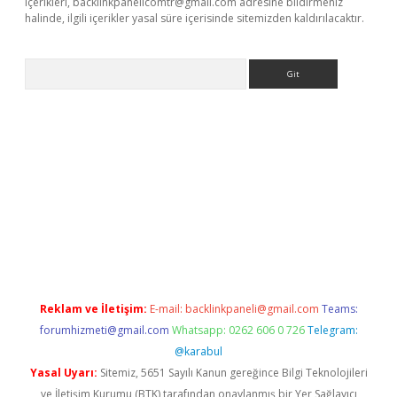
içerikleri,
backlinkpanelicomtr@gmail.com
adresine bildirmeniz
halinde, ilgili içerikler yasal süre içerisinde sitemizden kaldırılacaktır.
Arama
etexper
Reklam ve İletişim:
E-mail:
backlinkpaneli@gmail.com
Teams:
forumhizmeti@gmail.com
Whatsapp: 0262 606 0 726
Telegram:
@karabul
Yasal Uyarı:
Sitemiz, 5651 Sayılı Kanun gereğince Bilgi Teknolojileri
ve İletişim Kurumu (BTK) tarafından onaylanmış bir Yer Sağlayıcı