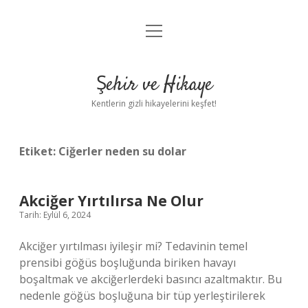
menüyü
Anasayfa
aç
Gizlilik Politikası
Şehir ve Hikaye
Yasal Uyarı
Kentlerin gizli hikayelerini keşfet!
Hakkımızda
Etiket:
Ciğerler neden su dolar
Akciğer Yırtılırsa Ne Olur
Tarih: Eylül 6, 2024
Akciğer yırtılması iyileşir mi? Tedavinin temel
prensibi göğüs boşluğunda biriken havayı
boşaltmak ve akciğerlerdeki basıncı azaltmaktır. Bu
nedenle göğüs boşluğuna bir tüp yerleştirilerek