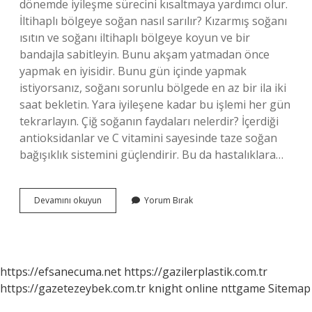
dönemde iyileşme sürecini kısaltmaya yardımcı olur.
İltihaplı bölgeye soğan nasıl sarılır? Kızarmış soğanı
ısıtın ve soğanı iltihaplı bölgeye koyun ve bir
bandajla sabitleyin. Bunu akşam yatmadan önce
yapmak en iyisidir. Bunu gün içinde yapmak
istiyorsanız, soğanı sorunlu bölgede en az bir ila iki
saat bekletin. Yara iyileşene kadar bu işlemi her gün
tekrarlayın. Çiğ soğanın faydaları nelerdir? İçerdiği
antioksidanlar ve C vitamini sayesinde taze soğan
bağışıklık sistemini güçlendirir. Bu da hastalıklara…
Soğan
Devamını okuyun
Yorum Bırak
Iltihabı
Alır
Mı
https://efsanecuma.net
https://gazilerplastik.com.tr
https://gazetezeybek.com.tr
knight online
nttgame
Sitemap