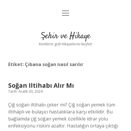
menüyü
Anasayfa
aç
Gizlilik Politikası
Şehir ve Hikaye
Yasal Uyarı
Kentlerin gizli hikayelerini keşfet!
Hakkımızda
Etiket:
Çıbana soğan nasıl sarılır
Soğan Iltihabı Alır Mı
Tarih: Aralık 30, 2024
Çiğ soğan iltihabı çeker mi? Çiğ soğan yemek tüm
iltihaplı ve bulaşıcı hastalıklara karşı etkilidir. Bu
bağlamda çiğ soğan yemek özellikle idrar yolu
enfeksiyonu riskini azaltır. Hastalığın ortaya çıktığı