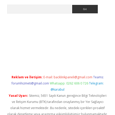
Arama
etexper
Reklam ve İletişim:
E-mail:
backlinkpaneli@gmail.com
Teams:
forumhizmeti@gmail.com
Whatsapp: 0262 606 0 726
Telegram:
@karabul
Yasal Uyarı:
Sitemiz, 5651 Sayılı Kanun gereğince Bilgi Teknolojileri
ve İletişim Kurumu (BTK) tarafından onaylanmış bir Yer Sağlayıcı
olarak hizmet vermektedir. Bu nedenle, sitedeki içerikleri proaktif
olarak denetleme veya araştırma yükümlülüğümüz bulunmamaktadır.