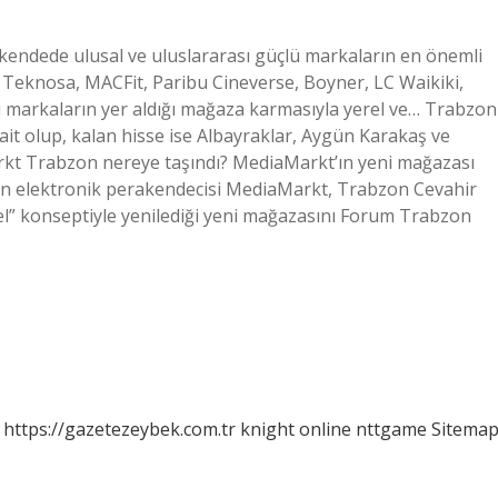
endede ulusal ve uluslararası güçlü markaların en önemli
ş, Teknosa, MACFit, Paribu Cineverse, Boyner, LC Waikiki,
 markaların yer aldığı mağaza karmasıyla yerel ve… Trabzon
ait olup, kalan hisse ise Albayraklar, Aygün Karakaş ve
Markt Trabzon nereye taşındı? MediaMarkt’ın yeni mağazası
en elektronik perakendecisi MediaMarkt, Trabzon Cevahir
l” konseptiyle yenilediği yeni mağazasını Forum Trabzon
https://gazetezeybek.com.tr
knight online
nttgame
Sitema