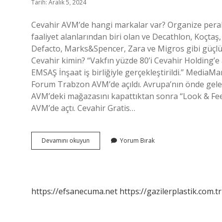
Tarih: Aralık 5, 2024
Cevahir AVM’de hangi markalar var? Organize perak
faaliyet alanlarından biri olan ve Decathlon, Koçta
Defacto, Marks&Spencer, Zara ve Migros gibi güçlü
Cevahir kimin? “Vakfın yüzde 80’i Cevahir Holding’e 
EMSAŞ İnşaat iş birliğiyle gerçekleştirildi.” Media
Forum Trabzon AVM’de açıldı. Avrupa’nın önde gel
AVM’deki mağazasını kapattıktan sonra “Look & Fee
AVM’de açtı. Cevahir Gratis…
Trabzon
Devamını okuyun
Yorum Bırak
Cevahir
Avmde
Hangi
Markalar
Var
https://efsanecuma.net
https://gazilerplastik.com.tr