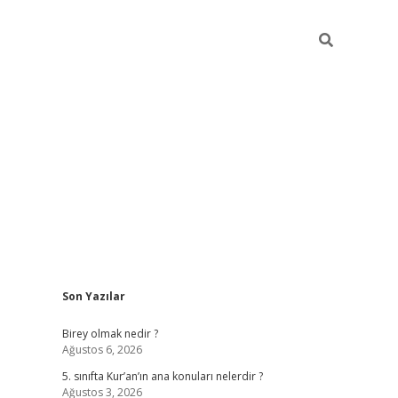
Sidebar
Son Yazılar
betexper
Birey olmak nedir ?
Ağustos 6, 2026
5. sınıfta Kur’an’ın ana konuları nelerdir ?
Ağustos 3, 2026