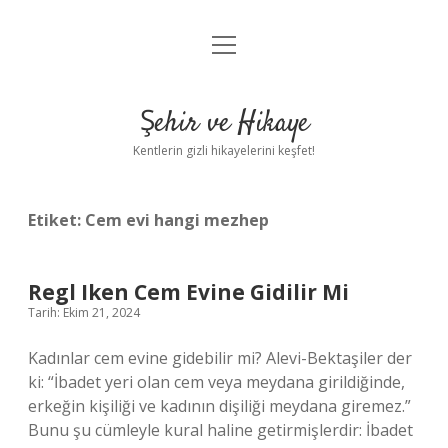
menüyü
Anasayfa
aç
Gizlilik Politikası
Şehir ve Hikaye
Yasal Uyarı
Kentlerin gizli hikayelerini keşfet!
Hakkımızda
Etiket:
Cem evi hangi mezhep
Regl Iken Cem Evine Gidilir Mi
Tarih: Ekim 21, 2024
Kadınlar cem evine gidebilir mi? Alevi-Bektaşiler der
ki: “İbadet yeri olan cem veya meydana girildiğinde,
erkeğin kişiliği ve kadının dişiliği meydana giremez.”
Bunu şu cümleyle kural haline getirmişlerdir: İbadet