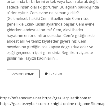
ortamında birbirlerini erkek veya kadın olarak değil,
sadece insan olarak görürler. Bu açıdan bakıldığında
türler eşittir. Cem evine ne zaman gidilir?
(Geleneksel, hakiki Cem ritüellerinde Cem ritüeli
genellikle Ekim-Kasım aylarında başlar. Cem evine
giderken abdest alınır mı? Cem, Alevi ibadet
hayatının en önemli unsurudur. Cem’e gittiğinizde
abdest alır ve temiz kıyafetler giyersiniz. Cem
meydanına girdiğinizde kapıya doğru dua eder ve
eşiği geçmeden içeri girersiniz. Regl iken ziyarete
gidilir mi? Hayızlı kadınların,…
Regl
Devamını okuyun
10 Yorum
Iken
Cem
Evine
Gidilir
Mi
https://efsanecuma.net
https://gazilerplastik.com.tr
https://gazetezeybek.com.tr
knight online
nttgame
Sitemap