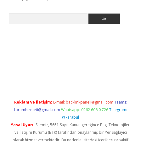
Arama
etexper
Reklam ve İletişim:
E-mail:
backlinkpaneli@gmail.com
Teams:
forumhizmeti@gmail.com
Whatsapp: 0262 606 0 726
Telegram:
@karabul
Yasal Uyarı:
Sitemiz, 5651 Sayılı Kanun gereğince Bilgi Teknolojileri
ve İletişim Kurumu (BTK) tarafından onaylanmış bir Yer Sağlayıcı
olarak hizmet vermektedir. Bu nedenle, sitedeki içerikleri proaktif