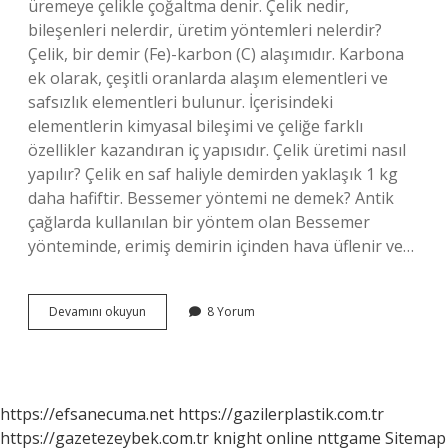
üremeye çelikle çoğaltma denir. Çelik nedir,
bileşenleri nelerdir, üretim yöntemleri nelerdir?
Çelik, bir demir (Fe)-karbon (C) alaşımıdır. Karbona
ek olarak, çeşitli oranlarda alaşım elementleri ve
safsızlık elementleri bulunur. İçerisindeki
elementlerin kimyasal bileşimi ve çeliğe farklı
özellikler kazandıran iç yapısıdır. Çelik üretimi nasıl
yapılır? Çelik en saf haliyle demirden yaklaşık 1 kg
daha hafiftir. Bessemer yöntemi ne demek? Antik
çağlarda kullanılan bir yöntem olan Bessemer
yönteminde, erimiş demirin içinden hava üflenir ve…
Çelik
Devamını okuyun
8 Yorum
Üretim
Metotları
Nelerdir
https://efsanecuma.net
https://gazilerplastik.com.tr
https://gazetezeybek.com.tr
knight online
nttgame
Sitemap