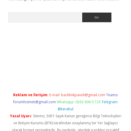
Arama
etexper
Reklam ve İletişim:
E-mail:
backlinkpaneli@gmail.com
Teams:
forumhizmeti@gmail.com
Whatsapp: 0262 606 0 726
Telegram:
@karabul
Yasal Uyarı:
Sitemiz, 5651 Sayılı Kanun gereğince Bilgi Teknolojileri
ve İletişim Kurumu (BTK) tarafından onaylanmış bir Yer Sağlayıcı
olarak hizmet vermektedir. Bu nedenle, sitedeki içerikleri proaktif