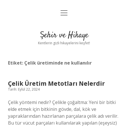
menüyü
Anasayfa
aç
Gizlilik Politikası
Şehir ve Hikaye
Yasal Uyarı
Kentlerin gizli hikayelerini keşfet!
Hakkımızda
Etiket:
Çelik üretiminde ne kullanılır
Çelik Üretim Metotları Nelerdir
Tarih: Eylül 22, 2024
Çelik yöntemi nedir? Çelikle çoğaltma: Yeni bir bitki
elde etmek için bitkinin gövde, dal, kök ve
yapraklarından hazırlanan parçalara çelik adı verilir.
Bu tür vücut parçaları kullanılarak yapılan (eşeysiz)