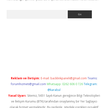
Arama
etexper
Reklam ve İletişim:
E-mail:
backlinkpaneli@gmail.com
Teams:
forumhizmeti@gmail.com
Whatsapp: 0262 606 0 726
Telegram:
@karabul
Yasal Uyarı:
Sitemiz, 5651 Sayılı Kanun gereğince Bilgi Teknolojileri
ve İletişim Kurumu (BTK) tarafından onaylanmış bir Yer Sağlayıcı
olarak hizmet vermektedir. Bu nedenle, sitedeki içerikleri proaktif