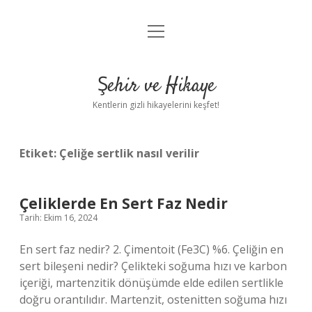
menüyü
Anasayfa
aç
Gizlilik Politikası
Şehir ve Hikaye
Yasal Uyarı
Kentlerin gizli hikayelerini keşfet!
Hakkımızda
Etiket:
Çeliğe sertlik nasıl verilir
Çeliklerde En Sert Faz Nedir
Tarih: Ekim 16, 2024
En sert faz nedir? 2. Çimentoit (Fe3C) %6. Çeliğin en
sert bileşeni nedir? Çelikteki soğuma hızı ve karbon
içeriği, martenzitik dönüşümde elde edilen sertlikle
doğru orantılıdır. Martenzit, ostenitten soğuma hızı