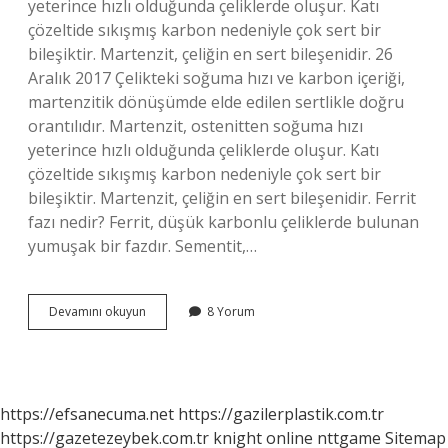
yeterince hızlı olduğunda çeliklerde oluşur. Katı
çözeltide sıkışmış karbon nedeniyle çok sert bir
bileşiktir. Martenzit, çeliğin en sert bileşenidir. 26
Aralık 2017 Çelikteki soğuma hızı ve karbon içeriği,
martenzitik dönüşümde elde edilen sertlikle doğru
orantılıdır. Martenzit, ostenitten soğuma hızı
yeterince hızlı olduğunda çeliklerde oluşur. Katı
çözeltide sıkışmış karbon nedeniyle çok sert bir
bileşiktir. Martenzit, çeliğin en sert bileşenidir. Ferrit
fazı nedir? Ferrit, düşük karbonlu çeliklerde bulunan
yumuşak bir fazdır. Sementit,…
Çeliklerde
Devamını okuyun
8 Yorum
En
Sert
Faz
Nedir
https://efsanecuma.net
https://gazilerplastik.com.tr
https://gazetezeybek.com.tr
knight online
nttgame
Sitemap