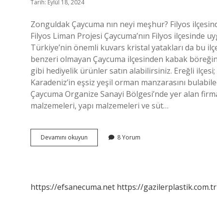
Tarih: Eylül 18, 2024
Zonguldak Çaycuma nın neyi meşhur? Filyos ilçesind
Filyos Liman Projesi Çaycuma’nın Filyos ilçesinde 
Türkiye’nin önemli kuvars kristal yatakları da bu i
benzeri olmayan Çaycuma ilçesinden kabak böreğini 
gibi hediyelik ürünler satın alabilirsiniz. Ereğli ilçesi
Karadeniz’in eşsiz yeşil orman manzarasını bulabile
Çaycuma Organize Sanayi Bölgesi’nde yer alan firmala
malzemeleri, yapı malzemeleri ve süt…
Çaycumada
Devamını okuyun
8 Yorum
Ne
Yapılır
https://efsanecuma.net
https://gazilerplastik.com.tr