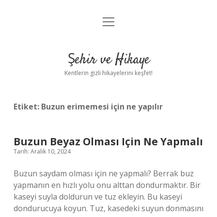
menüyü
Anasayfa
aç
Gizlilik Politikası
Şehir ve Hikaye
Yasal Uyarı
Kentlerin gizli hikayelerini keşfet!
Hakkımızda
Etiket:
Buzun erimemesi için ne yapılır
Buzun Beyaz Olması Için Ne Yapmalı
Tarih: Aralık 10, 2024
Buzun saydam olması için ne yapmalı? Berrak buz
yapmanın en hızlı yolu onu alttan dondurmaktır. Bir
kaseyi suyla doldurun ve tuz ekleyin. Bu kaseyi
dondurucuya koyun. Tuz, kasedeki suyun donmasını