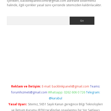
içerikleri,
backlinkpanelicomtr@gmail.com
adresine bildirmeniz
halinde, ilgili içerikler yasal süre içerisinde sitemizden kaldırılacaktır.
Arama
etexper
Reklam ve İletişim:
E-mail:
backlinkpaneli@gmail.com
Teams:
forumhizmeti@gmail.com
Whatsapp: 0262 606 0 726
Telegram:
@karabul
Yasal Uyarı:
Sitemiz, 5651 Sayılı Kanun gereğince Bilgi Teknolojileri
ve İletişim Kurumu (BTK) tarafından onaylanmış bir Yer Sağlayıcı