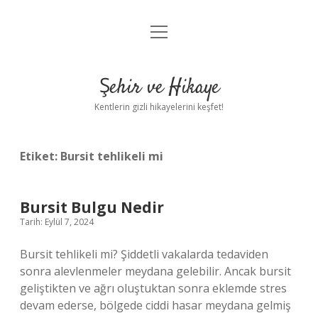
menüyü
Anasayfa
aç
Gizlilik Politikası
Şehir ve Hikaye
Yasal Uyarı
Kentlerin gizli hikayelerini keşfet!
Hakkımızda
Etiket:
Bursit tehlikeli mi
Bursit Bulgu Nedir
Tarih: Eylül 7, 2024
Bursit tehlikeli mi? Şiddetli vakalarda tedaviden
sonra alevlenmeler meydana gelebilir. Ancak bursit
geliştikten ve ağrı oluştuktan sonra eklemde stres
devam ederse, bölgede ciddi hasar meydana gelmiş