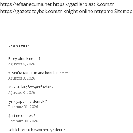
https://efsanecuma.net
https://gazilerplastik.com.tr
https://gazetezeybek.com.tr
knight online
nttgame
Sitemap
Sidebar
Son Yazılar
Birey olmak nedir ?
Ağustos 6, 2026
5. sınıfta Kur’an’ın ana konuları nelerdir ?
Ağustos 3, 2026
256 GB kaç fotoğraf eder ?
Ağustos 3, 2026
İyilik yapan ne demek ?
Temmuz 31, 2026
Şart ne demek ?
Temmuz 30, 2026
Soluk borusu havayı nereye iletir ?