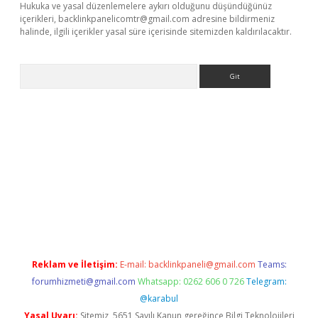
Hukuka ve yasal düzenlemelere aykırı olduğunu düşündüğünüz
içerikleri,
backlinkpanelicomtr@gmail.com
adresine bildirmeniz
halinde, ilgili içerikler yasal süre içerisinde sitemizden kaldırılacaktır.
Arama
etexper
Reklam ve İletişim:
E-mail:
backlinkpaneli@gmail.com
Teams:
forumhizmeti@gmail.com
Whatsapp: 0262 606 0 726
Telegram:
@karabul
Yasal Uyarı:
Sitemiz, 5651 Sayılı Kanun gereğince Bilgi Teknolojileri