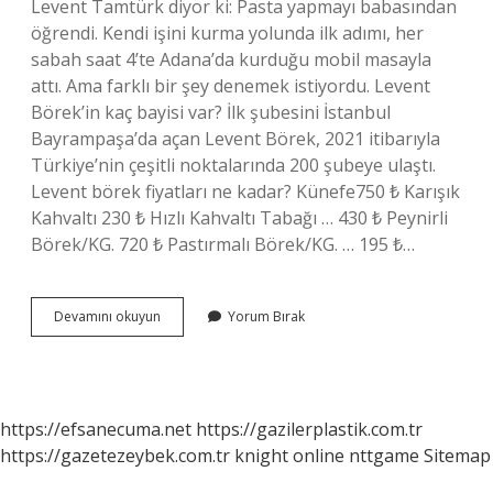
Levent Tamtürk diyor ki: Pasta yapmayı babasından
öğrendi. Kendi işini kurma yolunda ilk adımı, her
sabah saat 4’te Adana’da kurduğu mobil masayla
attı. Ama farklı bir şey denemek istiyordu. Levent
Börek’in kaç bayisi var? İlk şubesini İstanbul
Bayrampaşa’da açan Levent Börek, 2021 itibarıyla
Türkiye’nin çeşitli noktalarında 200 şubeye ulaştı.
Levent börek fiyatları ne kadar? Künefe750 ₺ Karışık
Kahvaltı 230 ₺ Hızlı Kahvaltı Tabağı … 430 ₺ Peynirli
Börek/KG. 720 ₺ Pastırmalı Börek/KG. … 195 ₺…
Levent
Devamını okuyun
Yorum Bırak
Börek
Bayilik
Veriyor
Mu
https://efsanecuma.net
https://gazilerplastik.com.tr
https://gazetezeybek.com.tr
knight online
nttgame
Sitemap