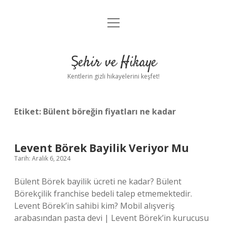
menüyü
Anasayfa
aç
Gizlilik Politikası
Şehir ve Hikaye
Yasal Uyarı
Kentlerin gizli hikayelerini keşfet!
Hakkımızda
Etiket:
Bülent böreğin fiyatları ne kadar
Levent Börek Bayilik Veriyor Mu
Tarih: Aralık 6, 2024
Bülent Börek bayilik ücreti ne kadar? Bülent
Börekçilik franchise bedeli talep etmemektedir.
Levent Börek’in sahibi kim? Mobil alışveriş
arabasından pasta devi | Levent Börek’in kurucusu