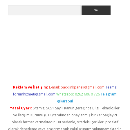
Arama
etexper
Reklam ve İletişim:
E-mail:
backlinkpaneli@gmail.com
Teams:
forumhizmeti@gmail.com
Whatsapp: 0262 606 0 726
Telegram:
@karabul
Yasal Uyarı:
Sitemiz, 5651 Sayılı Kanun gereğince Bilgi Teknolojileri
ve İletişim Kurumu (BTK) tarafından onaylanmış bir Yer Sağlayıcı
olarak hizmet vermektedir. Bu nedenle, sitedeki içerikleri proaktif
olarak denetleme veya araştırma yükümlülüğümüz bulunmamaktadır.