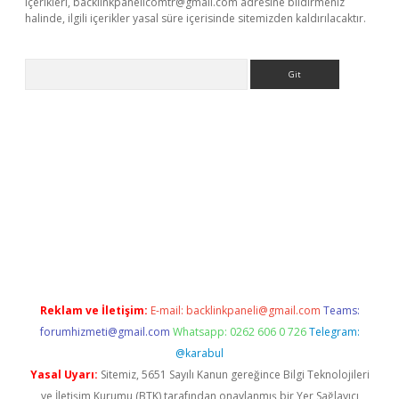
içerikleri,
backlinkpanelicomtr@gmail.com
adresine bildirmeniz
halinde, ilgili içerikler yasal süre içerisinde sitemizden kaldırılacaktır.
Arama
etexper
Reklam ve İletişim:
E-mail:
backlinkpaneli@gmail.com
Teams:
forumhizmeti@gmail.com
Whatsapp: 0262 606 0 726
Telegram:
@karabul
Yasal Uyarı:
Sitemiz, 5651 Sayılı Kanun gereğince Bilgi Teknolojileri
ve İletişim Kurumu (BTK) tarafından onaylanmış bir Yer Sağlayıcı