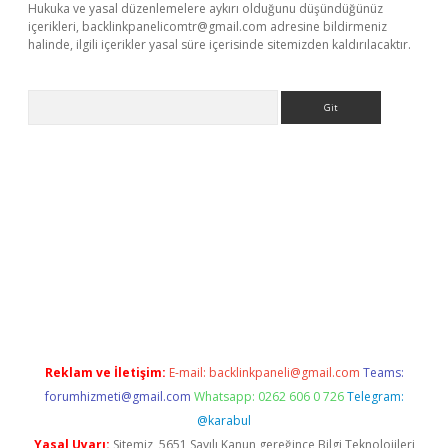
Hukuka ve yasal düzenlemelere aykırı olduğunu düşündüğünüz
içerikleri,
backlinkpanelicomtr@gmail.com
adresine bildirmeniz
halinde, ilgili içerikler yasal süre içerisinde sitemizden kaldırılacaktır.
Arama
betexper
Reklam ve İletişim:
E-mail:
backlinkpaneli@gmail.com
Teams:
forumhizmeti@gmail.com
Whatsapp: 0262 606 0 726
Telegram:
@karabul
Yasal Uyarı:
Sitemiz, 5651 Sayılı Kanun gereğince Bilgi Teknolojileri