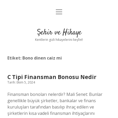
menüyü
Anasayfa
aç
Gizlilik Politikası
Şehir ve Hikaye
Yasal Uyarı
Kentlerin gizli hikayelerini keşfet!
Hakkımızda
Etiket:
Bono dinen caiz mi
C Tipi Finansman Bonosu Nedir
Tarih: Ekim 5, 2024
Finansman bonoları nelerdir? Mali Senet: Bunlar
genellikle büyük şirketler, bankalar ve finans
kuruluşları tarafından basılıp ihraç edilen ve
şirketlerin kısa vadeli finansman ihtiyaçlarını