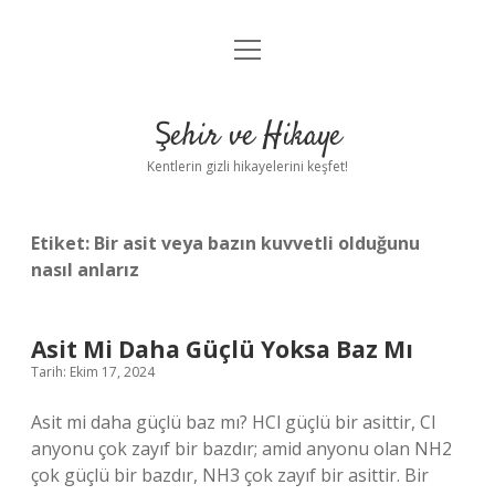
menüyü
Anasayfa
aç
Gizlilik Politikası
Şehir ve Hikaye
Yasal Uyarı
Kentlerin gizli hikayelerini keşfet!
Hakkımızda
Etiket:
Bir asit veya bazın kuvvetli olduğunu
nasıl anlarız
Asit Mi Daha Güçlü Yoksa Baz Mı
Tarih: Ekim 17, 2024
Asit mi daha güçlü baz mı? HCl güçlü bir asittir, Cl
anyonu çok zayıf bir bazdır; amid anyonu olan NH2
çok güçlü bir bazdır, NH3 çok zayıf bir asittir. Bir