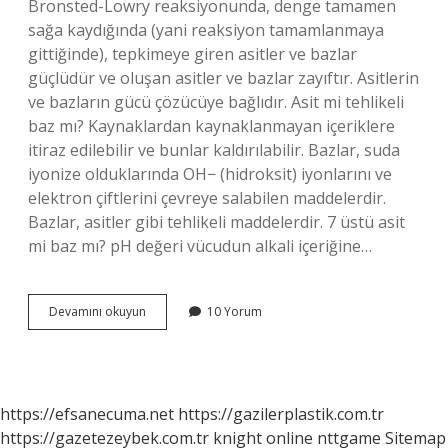
Bronsted-Lowry reaksiyonunda, denge tamamen
sağa kaydığında (yani reaksiyon tamamlanmaya
gittiğinde), tepkimeye giren asitler ve bazlar
güçlüdür ve oluşan asitler ve bazlar zayıftır. Asitlerin
ve bazların gücü çözücüye bağlıdır. Asit mi tehlikeli
baz mı? Kaynaklardan kaynaklanmayan içeriklere
itiraz edilebilir ve bunlar kaldırılabilir. Bazlar, suda
iyonize olduklarında OH− (hidroksit) iyonlarını ve
elektron çiftlerini çevreye salabilen maddelerdir.
Bazlar, asitler gibi tehlikeli maddelerdir. 7 üstü asit
mi baz mı? pH değeri vücudun alkali içeriğine…
Asit
Devamını okuyun
10 Yorum
Mi
Daha
Güçlü
Yoksa
Baz
https://efsanecuma.net
https://gazilerplastik.com.tr
Mı
https://gazetezeybek.com.tr
knight online
nttgame
Sitemap