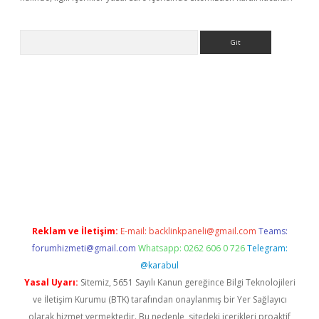
Arama
etexper
Reklam ve İletişim:
E-mail:
backlinkpaneli@gmail.com
Teams:
forumhizmeti@gmail.com
Whatsapp: 0262 606 0 726
Telegram:
@karabul
Yasal Uyarı:
Sitemiz, 5651 Sayılı Kanun gereğince Bilgi Teknolojileri
ve İletişim Kurumu (BTK) tarafından onaylanmış bir Yer Sağlayıcı
olarak hizmet vermektedir. Bu nedenle, sitedeki içerikleri proaktif