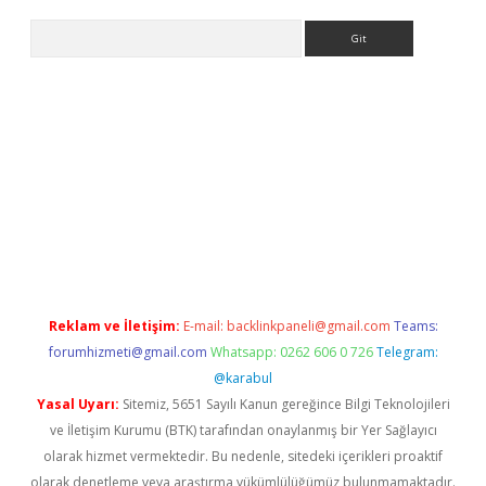
Arama
etexper
Reklam ve İletişim:
E-mail:
backlinkpaneli@gmail.com
Teams:
forumhizmeti@gmail.com
Whatsapp: 0262 606 0 726
Telegram:
@karabul
Yasal Uyarı:
Sitemiz, 5651 Sayılı Kanun gereğince Bilgi Teknolojileri
ve İletişim Kurumu (BTK) tarafından onaylanmış bir Yer Sağlayıcı
olarak hizmet vermektedir. Bu nedenle, sitedeki içerikleri proaktif
olarak denetleme veya araştırma yükümlülüğümüz bulunmamaktadır.