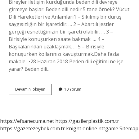
Bireyler iletişim kurduğunda beden dili devreye
girmeye başlar. Beden dili nedir 5 tane örnek? Vücut
Dili Hareketleri ve Anlamları1 – Sıkılmış bir duruş
saygısızlığın bir işaretidir. … 2 – Abartılı jestler
gerçeği esnettiğinizin bir işareti olabilir. … 3 –
Birisiyle konuşurken saate bakmak. … 4 –
Başkalarından uzaklaşmak. … 5 – Birisiyle
konuşurken kollarınızı kavuşturmak.Daha fazla
makale…•28 Haziran 2018 Beden dili eğitimi ne işe
yarar? Beden dili…
Beden
Devamını okuyun
10 Yorum
Dili
Eğitimi
Nedir
https://efsanecuma.net
https://gazilerplastik.com.tr
https://gazetezeybek.com.tr
knight online
nttgame
Sitemap