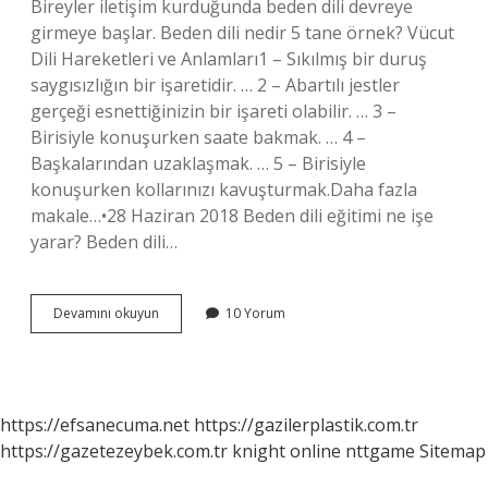
Bireyler iletişim kurduğunda beden dili devreye
girmeye başlar. Beden dili nedir 5 tane örnek? Vücut
Dili Hareketleri ve Anlamları1 – Sıkılmış bir duruş
saygısızlığın bir işaretidir. … 2 – Abartılı jestler
gerçeği esnettiğinizin bir işareti olabilir. … 3 –
Birisiyle konuşurken saate bakmak. … 4 –
Başkalarından uzaklaşmak. … 5 – Birisiyle
konuşurken kollarınızı kavuşturmak.Daha fazla
makale…•28 Haziran 2018 Beden dili eğitimi ne işe
yarar? Beden dili…
Beden
Devamını okuyun
10 Yorum
Dili
Eğitimi
Nedir
https://efsanecuma.net
https://gazilerplastik.com.tr
https://gazetezeybek.com.tr
knight online
nttgame
Sitemap