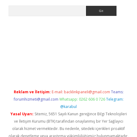
Arama
etexper
Reklam ve İletişim:
E-mail:
backlinkpaneli@gmail.com
Teams:
forumhizmeti@gmail.com
Whatsapp: 0262 606 0 726
Telegram:
@karabul
Yasal Uyarı:
Sitemiz, 5651 Sayılı Kanun gereğince Bilgi Teknolojileri
ve İletişim Kurumu (BTK) tarafından onaylanmış bir Yer Sağlayıcı
olarak hizmet vermektedir. Bu nedenle, sitedeki içerikleri proaktif
olarak denetleme veya araştırma yükümlülüğümüz bulunmamaktadır.