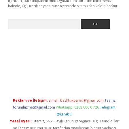
içerikleri,
backlinkpanelicomtr@gmail.com
adresine bildirmeniz
halinde, ilgili içerikler yasal süre içerisinde sitemizden kaldırılacaktır.
Arama
etexper
Reklam ve İletişim:
E-mail:
backlinkpaneli@gmail.com
Teams:
forumhizmeti@gmail.com
Whatsapp: 0262 606 0 726
Telegram:
@karabul
Yasal Uyarı:
Sitemiz, 5651 Sayılı Kanun gereğince Bilgi Teknolojileri
ve İletişim Kurumu (BTK) tarafından onaylanmış bir Yer Sağlayıcı