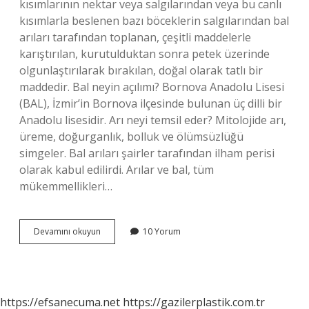
kısımlarının nektar veya salgılarından veya bu canlı
kısımlarla beslenen bazı böceklerin salgılarından bal
arıları tarafından toplanan, çeşitli maddelerle
karıştırılan, kurutulduktan sonra petek üzerinde
olgunlaştırılarak bırakılan, doğal olarak tatlı bir
maddedir. Bal neyin açılımı? Bornova Anadolu Lisesi
(BAL), İzmir’in Bornova ilçesinde bulunan üç dilli bir
Anadolu lisesidir. Arı neyi temsil eder? Mitolojide arı,
üreme, doğurganlık, bolluk ve ölümsüzlüğü
simgeler. Bal arıları şairler tarafından ilham perisi
olarak kabul edilirdi. Arılar ve bal, tüm
mükemmellikleri…
Bal
Devamını okuyun
10 Yorum
Neyi
Sembolize
Eder
https://efsanecuma.net
https://gazilerplastik.com.tr