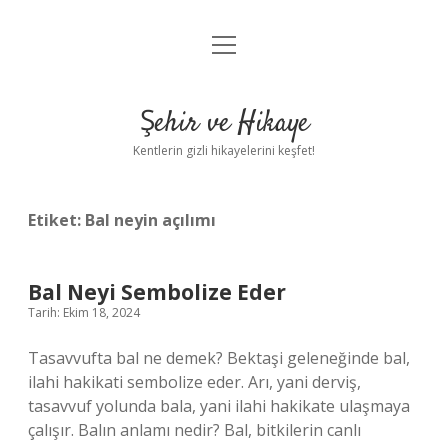
menüyü
Anasayfa
aç
Gizlilik Politikası
Şehir ve Hikaye
Yasal Uyarı
Kentlerin gizli hikayelerini keşfet!
Hakkımızda
Etiket:
Bal neyin açılımı
Bal Neyi Sembolize Eder
Tarih: Ekim 18, 2024
Tasavvufta bal ne demek? Bektaşi geleneğinde bal,
ilahi hakikati sembolize eder. Arı, yani derviş,
tasavvuf yolunda bala, yani ilahi hakikate ulaşmaya
çalışır. Balın anlamı nedir? Bal, bitkilerin canlı