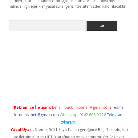
içerikleri,
backlinkpanelicomtr@gmail.com
adresine bildirmeniz
halinde, ilgili içerikler yasal süre içerisinde sitemizden kaldırılacaktır.
Arama
etexper
Reklam ve İletişim:
E-mail:
backlinkpaneli@gmail.com
Teams:
forumhizmeti@gmail.com
Whatsapp: 0262 606 0 726
Telegram:
@karabul
Yasal Uyarı:
Sitemiz, 5651 Sayılı Kanun gereğince Bilgi Teknolojileri
ve İletişim Kurumu (BTK) tarafından onaylanmış bir Yer Sağlayıcı