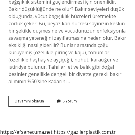
bağışıklık sistemini güçlendirmesi için önemlidir.
Bakır düşüklüğünde ne olur? Bakır seviyeleri düşük
olduğunda, vücut bağışıklık hücreleri üretmekte
zorluk çeker. Bu, beyaz kan hücresi sayınızın keskin
bir şekilde düşmesine ve vücudunuzun enfeksiyonla
savaşma yeteneğini zayıflatmasına neden olur. Bakır
eksikliği nasıl giderilir? Bunlar arasında çoğu
kuruyemiş (özellikle pirinç ve kaju), tohumlar
(özellikle haşhaş ve ayçiçeği), nohut, karaciğer ve
istiridye bulunur. Tahıllar, et ve balık gibi doğal
besinler genellikle dengeli bir diyette gerekli bakır
alımının %50’sine kadarını…
Bakır
Devamını okuyun
6 Yorum
Eksikliği
Nasıl
Belli
Olur
https://efsanecuma.net
https://gazilerplastik.com.tr