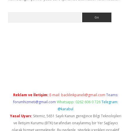
Arama
etexper
Reklam ve İletişim:
E-mail:
backlinkpaneli@gmail.com
Teams:
forumhizmeti@gmail.com
Whatsapp: 0262 606 0 726
Telegram:
@karabul
Yasal Uyarı:
Sitemiz, 5651 Sayılı Kanun gereğince Bilgi Teknolojileri
ve İletişim Kurumu (BTK) tarafından onaylanmış bir Yer Sağlayıcı
olarak hizmet vermektedir. Bu nedenle, sitedeki içerikleri proaktif