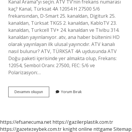
Kanal Arama”yı seçin. ATV TV’nin frekans numarası
kaç? Kanal, Türksat 4A 12054 H 27500 5/6
frekansından, D-Smart 25. kanaldan, Digiturk 25.
kanaldan, Türksat TKGS 2. kanaldan, KabloTV 23.
kanaldan, Turkcell TV+ 24. kanaldan ve Tivibu 314.
kanaldan yayınlanıyor. atv, ana haber bültenini HD
olarak yayınlayan ilk ulusal yayıncıdır. ATV kanalı
nasıl bulunur? ATV, TÜRKSAT 4A uydusunda ATV
Doğu paketi içerisinde yer almakta olup, Frekans:
12054, Sembol Oranı: 27500, FEC: 5/6 ve
Polarizasyon:…
Atv
Devamını okuyun
Yorum Bırak
Manuel
Arama
Nasıl
Yapılır
https://efsanecuma.net
https://gazilerplastik.com.tr
https://gazetezeybek.com.tr
knight online
nttgame
Sitemap