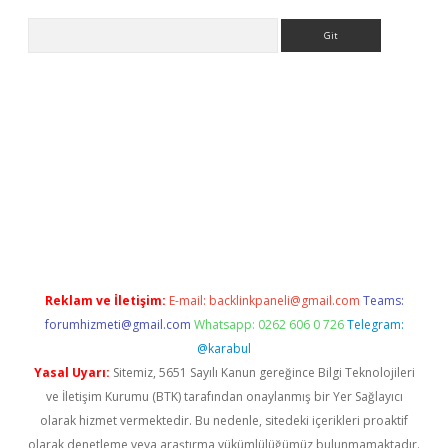
Arama
etexper
Reklam ve İletişim:
E-mail:
backlinkpaneli@gmail.com
Teams:
forumhizmeti@gmail.com
Whatsapp: 0262 606 0 726
Telegram:
@karabul
Yasal Uyarı:
Sitemiz, 5651 Sayılı Kanun gereğince Bilgi Teknolojileri
ve İletişim Kurumu (BTK) tarafından onaylanmış bir Yer Sağlayıcı
olarak hizmet vermektedir. Bu nedenle, sitedeki içerikleri proaktif
olarak denetleme veya araştırma yükümlülüğümüz bulunmamaktadır.