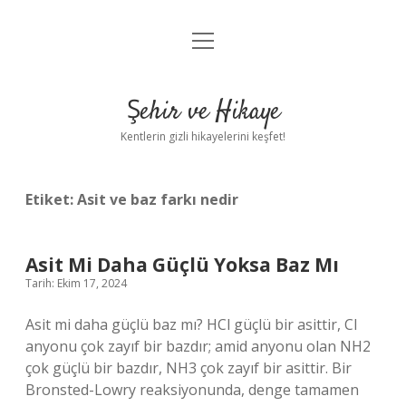
menüyü
Anasayfa
aç
Gizlilik Politikası
Şehir ve Hikaye
Yasal Uyarı
Kentlerin gizli hikayelerini keşfet!
Hakkımızda
Etiket:
Asit ve baz farkı nedir
Asit Mi Daha Güçlü Yoksa Baz Mı
Tarih: Ekim 17, 2024
Asit mi daha güçlü baz mı? HCl güçlü bir asittir, Cl
anyonu çok zayıf bir bazdır; amid anyonu olan NH2
çok güçlü bir bazdır, NH3 çok zayıf bir asittir. Bir
Bronsted-Lowry reaksiyonunda, denge tamamen