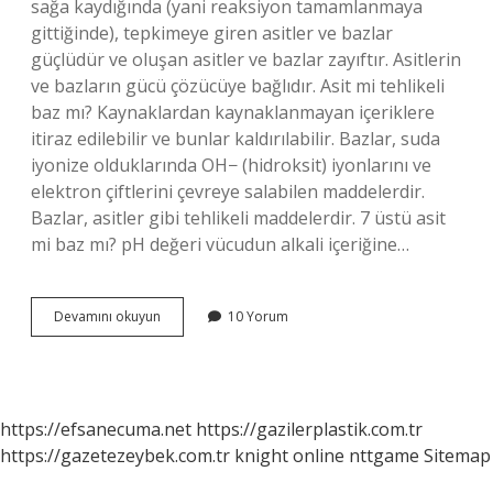
sağa kaydığında (yani reaksiyon tamamlanmaya
gittiğinde), tepkimeye giren asitler ve bazlar
güçlüdür ve oluşan asitler ve bazlar zayıftır. Asitlerin
ve bazların gücü çözücüye bağlıdır. Asit mi tehlikeli
baz mı? Kaynaklardan kaynaklanmayan içeriklere
itiraz edilebilir ve bunlar kaldırılabilir. Bazlar, suda
iyonize olduklarında OH− (hidroksit) iyonlarını ve
elektron çiftlerini çevreye salabilen maddelerdir.
Bazlar, asitler gibi tehlikeli maddelerdir. 7 üstü asit
mi baz mı? pH değeri vücudun alkali içeriğine…
Asit
Devamını okuyun
10 Yorum
Mi
Daha
Güçlü
Yoksa
Baz
https://efsanecuma.net
https://gazilerplastik.com.tr
Mı
https://gazetezeybek.com.tr
knight online
nttgame
Sitemap