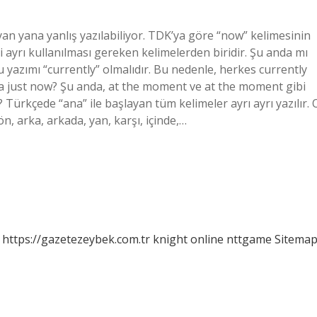
 yan yana yanlış yazılabiliyor. TDK’ya göre “now” kelimesinin
i ayrı kullanılması gereken kelimelerden biridir. Şu anda mı
 yazımı “currently” olmalıdır. Bu nedenle, herkes currently
ya just now? Şu anda, at the moment ve at the moment gibi
? Türkçede “ana” ile başlayan tüm kelimeler ayrı ayrı yazılır. 
ön, arka, arkada, yan, karşı, içinde,…
https://gazetezeybek.com.tr
knight online
nttgame
Sitema