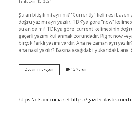
Tarih: Ekim 15, 2024
Şu an bitişik mi ayrı mı? “Currently” kelimesi bazen
doğru yazımı ayrı yazılır. TDK’ya göre “now” kelimes
şu an da mı? TDK’ya göre, current kelimesinin doğru
geçerli yazımı kullanmak zorundadır. Right now ve
birçok farklı yazımı vardır. Ana ne zaman ayrı yazılır
ana nasıl yazılır? Başına aşağıdaki, yukarıdaki, ana, 
Şu
Devamını okuyun
12 Yorum
Ana
Nasıl
Yazılır
https://efsanecuma.net
https://gazilerplastik.com.tr