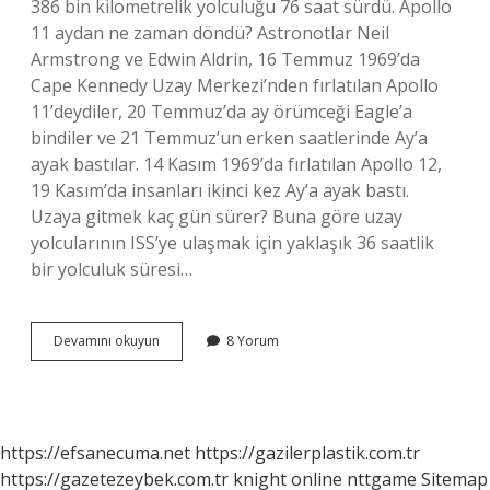
386 bin kilometrelik yolculuğu 76 saat sürdü. Apollo
11 aydan ne zaman döndü? Astronotlar Neil
Armstrong ve Edwin Aldrin, 16 Temmuz 1969’da
Cape Kennedy Uzay Merkezi’nden fırlatılan Apollo
11’deydiler, 20 Temmuz’da ay örümceği Eagle’a
bindiler ve 21 Temmuz’un erken saatlerinde Ay’a
ayak bastılar. 14 Kasım 1969’da fırlatılan Apollo 12,
19 Kasım’da insanları ikinci kez Ay’a ayak bastı.
Uzaya gitmek kaç gün sürer? Buna göre uzay
yolcularının ISS’ye ulaşmak için yaklaşık 36 saatlik
bir yolculuk süresi…
Apollo
Devamını okuyun
8 Yorum
11
Ay
Yolculuğu
Ne
Kadar
https://efsanecuma.net
https://gazilerplastik.com.tr
Sürdü
https://gazetezeybek.com.tr
knight online
nttgame
Sitemap