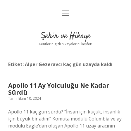
menüyü
Anasayfa
aç
Gizlilik Politikası
Şehir ve Hikaye
Yasal Uyarı
Kentlerin gizli hikayelerini keşfet!
Hakkımızda
Etiket:
Alper Gezeravcı kaç gün uzayda kaldı
Apollo 11 Ay Yolculuğu Ne Kadar
Sürdü
Tarih: Ekim 10, 2024
Apollo 11 kaç gün sürdü? “İnsan için küçük, insanlık
için büyük bir adım” Komuta modülü Columbia ve ay
modülü Eagle’dan oluşan Apollo 11 uzay aracının