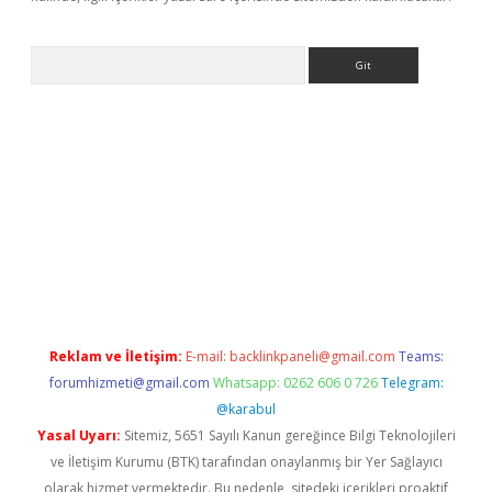
Arama
betexper
Reklam ve İletişim:
E-mail:
backlinkpaneli@gmail.com
Teams:
forumhizmeti@gmail.com
Whatsapp: 0262 606 0 726
Telegram:
@karabul
Yasal Uyarı:
Sitemiz, 5651 Sayılı Kanun gereğince Bilgi Teknolojileri
ve İletişim Kurumu (BTK) tarafından onaylanmış bir Yer Sağlayıcı
olarak hizmet vermektedir. Bu nedenle, sitedeki içerikleri proaktif