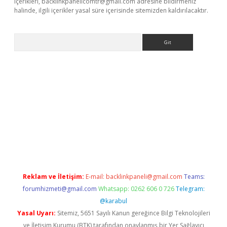
içerikleri,
backlinkpanelicomtr@gmail.com
adresine bildirmeniz
halinde, ilgili içerikler yasal süre içerisinde sitemizden kaldırılacaktır.
Arama
etexper
Reklam ve İletişim:
E-mail:
backlinkpaneli@gmail.com
Teams:
forumhizmeti@gmail.com
Whatsapp: 0262 606 0 726
Telegram:
@karabul
Yasal Uyarı:
Sitemiz, 5651 Sayılı Kanun gereğince Bilgi Teknolojileri
ve İletişim Kurumu (BTK) tarafından onaylanmış bir Yer Sağlayıcı