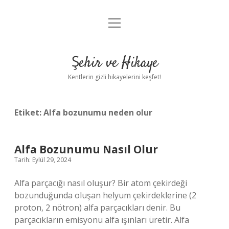
menüyü
Anasayfa
aç
Gizlilik Politikası
Şehir ve Hikaye
Yasal Uyarı
Kentlerin gizli hikayelerini keşfet!
Hakkımızda
Etiket:
Alfa bozunumu neden olur
Alfa Bozunumu Nasıl Olur
Tarih: Eylül 29, 2024
Alfa parçacığı nasıl oluşur? Bir atom çekirdeği
bozunduğunda oluşan helyum çekirdeklerine (2
proton, 2 nötron) alfa parçacıkları denir. Bu
parçacıkların emisyonu alfa ışınları üretir. Alfa