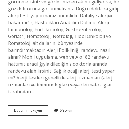
görünmelisiniz ve gözlerinizden akıntı geliyorsa, bir
göz doktoruna görünmelisiniz. Doğru doktora gidip
alerji testi yaptırmanız önemlidir. Dahiliye alerjiye
bakar mı? İç Hastalıkları Anabilim Dalımız; Alerji,
İmmünoloji, Endokrinoloji, Gastroenteroloji,
Geriatri, Hematoloji, Nefroloji, Tıbbi Onkoloji ve
Romatoloji alt dallarını bünyesinde
barındırmaktadır. Alerji Polikliniği randevu nasıl
alınır? Mobil uygulama, web ve Alo182 randevu
hattımız aracılığıyla dilediğiniz doktorla anında
randevu alabilirsiniz. Sağlık ocağı alerji testi yapar
mı? Alerji testleri genellikle alerji uzmanları (alerji
uzmanları ve immünologlar) veya dermatologlar
tarafından…
Alerji
Devamını okuyun
6 Yorum
Için
Ilk
Hangi