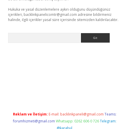
Hukuka ve yasal düzenlemelere aykırı olduğunu düşündüğünüz
içerikleri,
backlinkpanelicomtr@gmail.com
adresine bildirmeniz
halinde, ilgili içerikler yasal süre içerisinde sitemizden kaldırılacaktır.
Arama
etexper
Reklam ve İletişim:
E-mail:
backlinkpaneli@gmail.com
Teams:
forumhizmeti@gmail.com
Whatsapp: 0262 606 0 726
Telegram:
@karabul