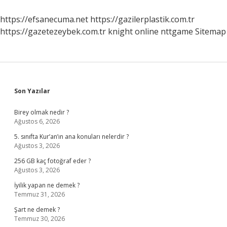
Bölüme
Gidilir
https://efsanecuma.net
https://gazilerplastik.com.tr
https://gazetezeybek.com.tr
knight online
nttgame
Sitemap
Sidebar
Son Yazılar
Birey olmak nedir ?
Ağustos 6, 2026
5. sınıfta Kur’an’ın ana konuları nelerdir ?
Ağustos 3, 2026
256 GB kaç fotoğraf eder ?
Ağustos 3, 2026
İyilik yapan ne demek ?
Temmuz 31, 2026
Şart ne demek ?
Temmuz 30, 2026