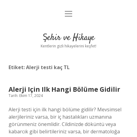
menüyü
Anasayfa
aç
Gizlilik Politikası
Şehir ve Hikaye
Yasal Uyarı
Kentlerin gizli hikayelerini keşfet!
Hakkımızda
Etiket:
Alerji testi kaç TL
Alerji Için Ilk Hangi Bölüme Gidilir
Tarih: Ekim 17, 2024
Alerji testi için ilk hangi bölüme gidilir? Mevsimsel
alerjileriniz varsa, bir iç hastalıkları uzmanına
görünmeniz önemlidir. Cildinizde döküntü veya
kabarcık gibi belirtileriniz varsa, bir dermatoloğa