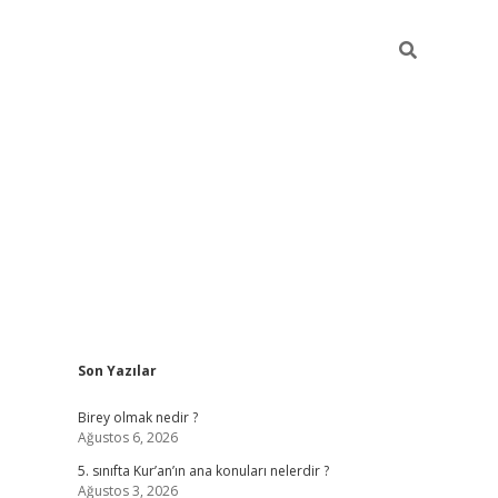
Sidebar
Son Yazılar
betexper
Birey olmak nedir ?
Ağustos 6, 2026
5. sınıfta Kur’an’ın ana konuları nelerdir ?
Ağustos 3, 2026