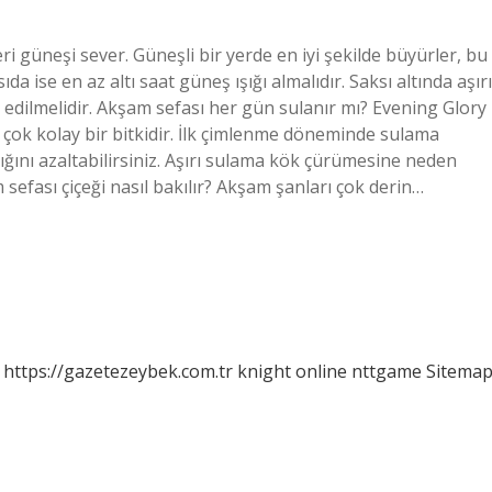
i güneşi sever. Güneşli bir yerde en iyi şekilde büyürler, bu
 ise en az altı saat güneş ışığı almalıdır. Saksı altında aşırı
h edilmelidir. Akşam sefası her gün sulanır mı? Evening Glory
 çok kolay bir bitkidir. İlk çimlenme döneminde sulama
ığını azaltabilirsiniz. Aşırı sulama kök çürümesine neden
 sefası çiçeği nasıl bakılır? Akşam şanları çok derin…
https://gazetezeybek.com.tr
knight online
nttgame
Sitema