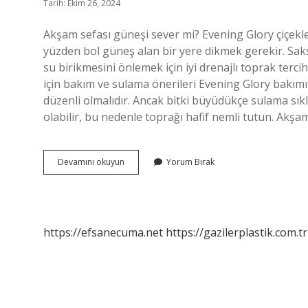
Tarih: Ekim 26, 2024
Akşam sefası güneşi sever mi? Evening Glory çiçekler
yüzden bol güneş alan bir yere dikmek gerekir. Saksıda
su birikmesini önlemek için iyi drenajlı toprak terci
için bakım ve sulama önerileri Evening Glory bakımı
düzenli olmalıdır. Ancak bitki büyüdükçe sulama sıkl
olabilir, bu nedenle toprağı hafif nemli tutun. Akşam
Akşam
Devamını okuyun
Yorum Bırak
Sefası
Çiçeği
Güneşi
Sever
Mi
https://efsanecuma.net
https://gazilerplastik.com.tr