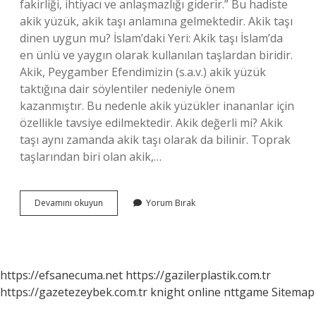
fakirliği, ihtiyacı ve anlaşmazlığı giderir.” Bu hadiste
akik yüzük, akik taşı anlamına gelmektedir. Akik taşı
dinen uygun mu? İslam’daki Yeri: Akik taşı İslam’da
en ünlü ve yaygın olarak kullanılan taşlardan biridir.
Akik, Peygamber Efendimizin (s.a.v.) akik yüzük
taktığına dair söylentiler nedeniyle önem
kazanmıştır. Bu nedenle akik yüzükler inananlar için
özellikle tavsiye edilmektedir. Akik değerli mi? Akik
taşı aynı zamanda akik taşı olarak da bilinir. Toprak
taşlarından biri olan akik,…
Akik
Devamını okuyun
Yorum Bırak
Yüzük
Ne
Demek
https://efsanecuma.net
https://gazilerplastik.com.tr
https://gazetezeybek.com.tr
knight online
nttgame
Sitemap