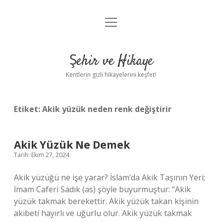
menüyü
Anasayfa
aç
Gizlilik Politikası
Şehir ve Hikaye
Yasal Uyarı
Kentlerin gizli hikayelerini keşfet!
Hakkımızda
Etiket:
Akik yüzük neden renk değiştirir
Akik Yüzük Ne Demek
Tarih: Ekim 27, 2024
Akik yüzüğü ne işe yarar? İslam’da Akik Taşının Yeri;
İmam Caferi Sadık (as) şöyle buyurmuştur: “Akik
yüzük takmak berekettir. Akik yüzük takan kişinin
akıbeti hayırlı ve uğurlu olur. Akik yüzük takmak