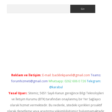
Arama
etexper
Reklam ve İletişim:
E-mail:
backlinkpaneli@gmail.com
Teams:
forumhizmeti@gmail.com
Whatsapp: 0262 606 0 726
Telegram:
@karabul
Yasal Uyarı:
Sitemiz, 5651 Sayılı Kanun gereğince Bilgi Teknolojileri
ve İletişim Kurumu (BTK) tarafından onaylanmış bir Yer Sağlayıcı
olarak hizmet vermektedir. Bu nedenle, sitedeki içerikleri proaktif
olarak denetleme veya araştırma yükümlülüğümüz bulunmamaktadır.