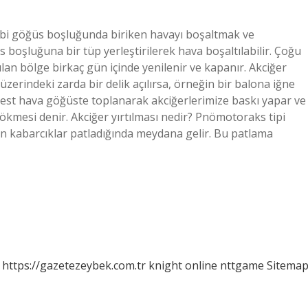
nsibi göğüs boşluğunda biriken havayı boşaltmak ve
 boşluğuna bir tüp yerleştirilerek hava boşaltılabilir. Çoğu
tılan bölge birkaç gün içinde yenilenir ve kapanır. Akciğer
zerindeki zarda bir delik açılırsa, örneğin bir balona iğne
est hava göğüste toplanarak akciğerlerimize baskı yapar ve
kmesi denir. Akciğer yırtılması nedir? Pnömotoraks tipi
an kabarcıklar patladığında meydana gelir. Bu patlama
https://gazetezeybek.com.tr
knight online
nttgame
Sitema