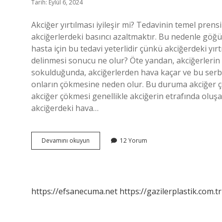
Tarih: Eylül 6, 2024
Akciğer yırtılması iyileşir mi? Tedavinin temel pre
akciğerlerdeki basıncı azaltmaktır. Bu nedenle göğüs
hasta için bu tedavi yeterlidir çünkü akciğerdeki yır
delinmesi sonucu ne olur? Öte yandan, akciğerlerin ü
sokulduğunda, akciğerlerden hava kaçar ve bu serb
onların çökmesine neden olur. Bu duruma akciğer çö
akciğer çökmesi genellikle akciğerin etrafında oluş
akciğerdeki hava…
Akciğer
Devamını okuyun
12 Yorum
Yırtılırsa
Ne
Olur
https://efsanecuma.net
https://gazilerplastik.com.tr