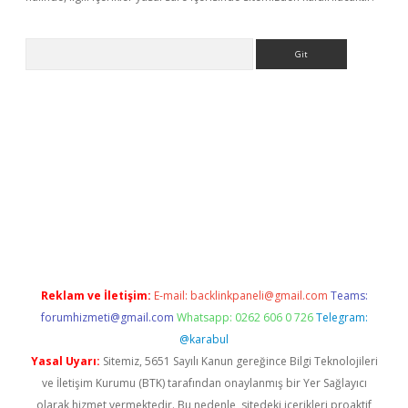
Arama
etexper
Reklam ve İletişim:
E-mail:
backlinkpaneli@gmail.com
Teams:
forumhizmeti@gmail.com
Whatsapp: 0262 606 0 726
Telegram:
@karabul
Yasal Uyarı:
Sitemiz, 5651 Sayılı Kanun gereğince Bilgi Teknolojileri
ve İletişim Kurumu (BTK) tarafından onaylanmış bir Yer Sağlayıcı
olarak hizmet vermektedir. Bu nedenle, sitedeki içerikleri proaktif