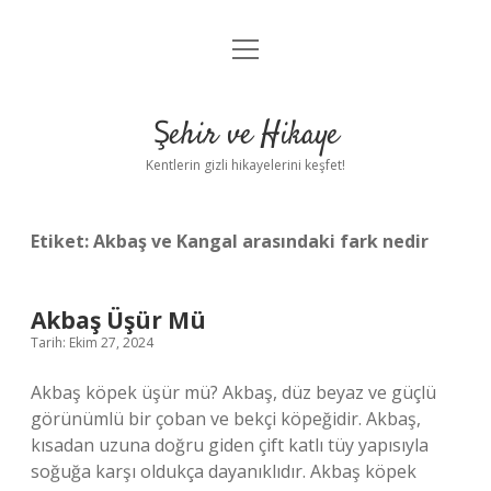
menüyü
Anasayfa
aç
Gizlilik Politikası
Şehir ve Hikaye
Yasal Uyarı
Kentlerin gizli hikayelerini keşfet!
Hakkımızda
Etiket:
Akbaş ve Kangal arasındaki fark nedir
Akbaş Üşür Mü
Tarih: Ekim 27, 2024
Akbaş köpek üşür mü? Akbaş, düz beyaz ve güçlü
görünümlü bir çoban ve bekçi köpeğidir. Akbaş,
kısadan uzuna doğru giden çift katlı tüy yapısıyla
soğuğa karşı oldukça dayanıklıdır. Akbaş köpek