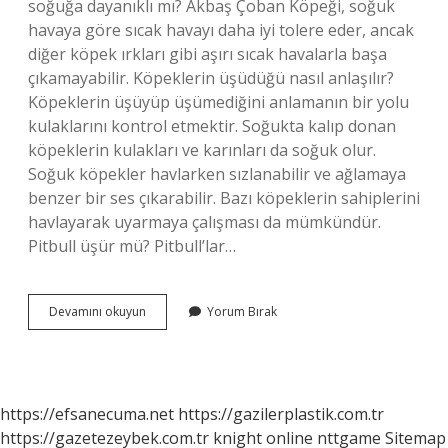
soğuğa dayanıklı mı? Akbaş Çoban Köpeği, soğuk
havaya göre sıcak havayı daha iyi tolere eder, ancak
diğer köpek ırkları gibi aşırı sıcak havalarla başa
çıkamayabilir. Köpeklerin üşüdüğü nasıl anlaşılır?
Köpeklerin üşüyüp üşümediğini anlamanın bir yolu
kulaklarını kontrol etmektir. Soğukta kalıp donan
köpeklerin kulakları ve karınları da soğuk olur.
Soğuk köpekler havlarken sızlanabilir ve ağlamaya
benzer bir ses çıkarabilir. Bazı köpeklerin sahiplerini
havlayarak uyarmaya çalışması da mümkündür.
Pitbull üşür mü? Pitbull’lar…
Akbaş
Devamını okuyun
Yorum Bırak
Üşür
Mü
https://efsanecuma.net
https://gazilerplastik.com.tr
https://gazetezeybek.com.tr
knight online
nttgame
Sitemap