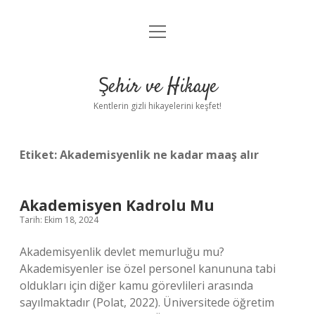
menüyü
Anasayfa
aç
Gizlilik Politikası
Şehir ve Hikaye
Yasal Uyarı
Kentlerin gizli hikayelerini keşfet!
Hakkımızda
Etiket:
Akademisyenlik ne kadar maaş alır
Akademisyen Kadrolu Mu
Tarih: Ekim 18, 2024
Akademisyenlik devlet memurluğu mu?
Akademisyenler ise özel personel kanununa tabi
oldukları için diğer kamu görevlileri arasında
sayılmaktadır (Polat, 2022). Üniversitede öğretim