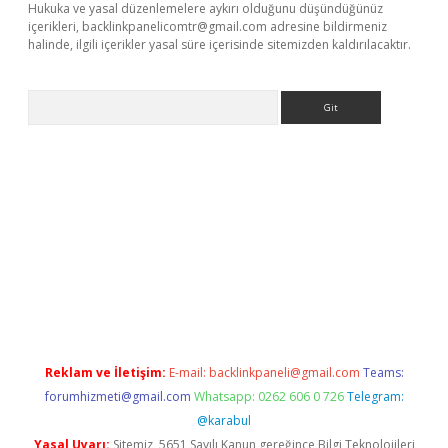
Hukuka ve yasal düzenlemelere aykırı olduğunu düşündüğünüz
içerikleri,
backlinkpanelicomtr@gmail.com
adresine bildirmeniz
halinde, ilgili içerikler yasal süre içerisinde sitemizden kaldırılacaktır.
Arama
etexper
Reklam ve İletişim:
E-mail:
backlinkpaneli@gmail.com
Teams:
forumhizmeti@gmail.com
Whatsapp: 0262 606 0 726
Telegram:
@karabul
Yasal Uyarı:
Sitemiz, 5651 Sayılı Kanun gereğince Bilgi Teknolojileri