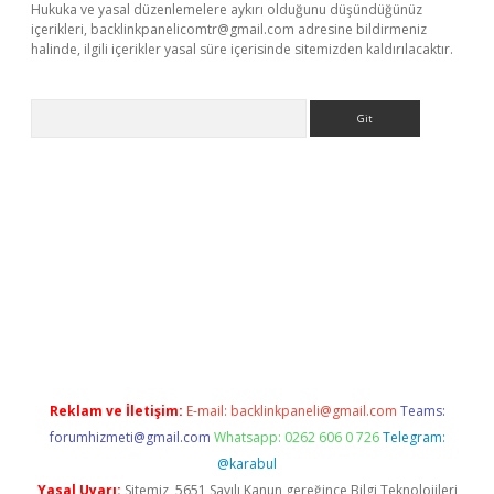
Hukuka ve yasal düzenlemelere aykırı olduğunu düşündüğünüz
içerikleri,
backlinkpanelicomtr@gmail.com
adresine bildirmeniz
halinde, ilgili içerikler yasal süre içerisinde sitemizden kaldırılacaktır.
Arama
etexper
Reklam ve İletişim:
E-mail:
backlinkpaneli@gmail.com
Teams:
forumhizmeti@gmail.com
Whatsapp: 0262 606 0 726
Telegram:
@karabul
Yasal Uyarı:
Sitemiz, 5651 Sayılı Kanun gereğince Bilgi Teknolojileri