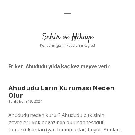
menüyü
Anasayfa
aç
Gizlilik Politikası
Şehir ve Hikaye
Yasal Uyarı
Kentlerin gizli hikayelerini keşfet!
Hakkımızda
Etiket:
Ahududu yılda kaç kez meyve verir
Ahududu Ların Kuruması Neden
Olur
Tarih: Ekim 19, 2024
Ahududu neden kurur? Ahududu bitkisinin
gövdeleri, kök boğazında bulunan tesadüfi
tomurcuklardan (yan tomurcuklar) büyür. Bunlara