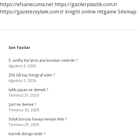
https://efsanecuma.net
https://gazilerplastik.com.tr
https://gazetezeybek.com.tr
knight online
nttgame
Sitemap
Sidebar
Son Yazılar
5. sınıfta Kur’an’ın ana konuları nelerdir ?
Ağustos 3, 2026
256 GB kaç fotoğraf eder ?
Ağustos 3, 2026
İyilik yapan ne demek ?
Temmuz 31, 2026
Şart ne demek ?
Temmuz 30, 2026
Soluk borusu havayı nereye iletir ?
Temmuz 25, 2026
Karmik döngü nedir ?