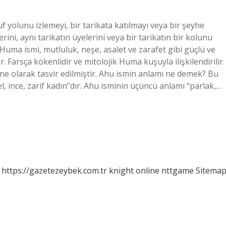
 yolunu izlemeyi, bir tarikata katılmayı veya bir şeyhe
erini, aynı tarikatın üyelerini veya bir tarikatın bir kolunu
Huma ismi, mutluluk, neşe, asalet ve zarafet gibi güçlü ve
. Farsça kökenlidir ve mitolojik Huma kuşuyla ilişkilendirilir.
ne olarak tasvir edilmiştir. Ahu ismin anlamı ne demek? Bu
zel, ince, zarif kadın”dır. Ahu isminin üçüncü anlamı “parlak,…
https://gazetezeybek.com.tr
knight online
nttgame
Sitema