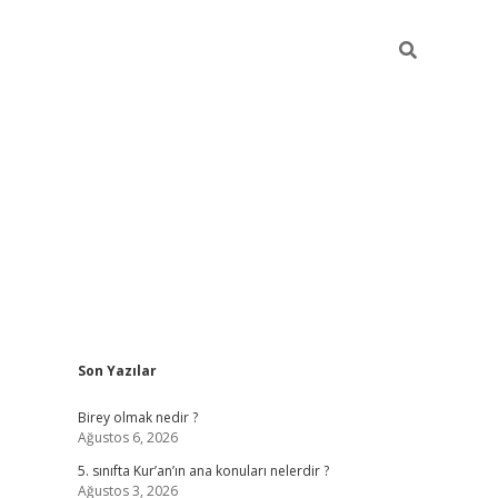
Sidebar
Son Yazılar
betexper
Birey olmak nedir ?
Ağustos 6, 2026
5. sınıfta Kur’an’ın ana konuları nelerdir ?
Ağustos 3, 2026