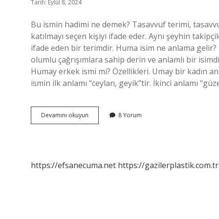
Tarih: Eylül 8, 2024
Bu ismin hadimi ne demek? Tasavvuf terimi, tasavvuf
katılmayı seçen kişiyi ifade eder. Aynı şeyhin takipçil
ifade eden bir terimdir. Huma isim ne anlama gelir? 
olumlu çağrışımlara sahip derin ve anlamlı bir isimdir
Humay erkek ismi mi? Özellikleri. Umay bir kadın an
ismin ilk anlamı “ceylan, geyik”tir. İkinci anlamı “gü
Hadim
Devamını okuyun
8 Yorum
Isminin
Anlamı
Nedir
https://efsanecuma.net
https://gazilerplastik.com.tr