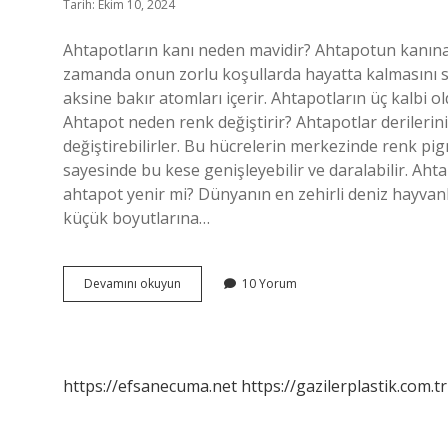
Tarih: Ekim 10, 2024
Ahtapotların kanı neden mavidir? Ahtapotun kanına
zamanda onun zorlu koşullarda hayatta kalmasını s
aksine bakır atomları içerir. Ahtapotların üç kalbi o
Ahtapot neden renk değiştirir? Ahtapotlar derilerin
değiştirebilirler. Bu hücrelerin merkezinde renk pigm
sayesinde bu kese genişleyebilir ve daralabilir. Ahta
ahtapot yenir mi? Dünyanın en zehirli deniz hayvanlar
küçük boyutlarına…
Ahtapotun
Devamını okuyun
10 Yorum
Kani
Neden
Mavi
https://efsanecuma.net
https://gazilerplastik.com.tr