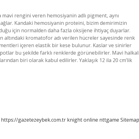
 mavi rengini veren hemosiyanin adlı pigment, aynı
ağlar. Kandaki hemosiyanin proteini, bizim demirimizin
lduğu için normalden daha fazla oksijene ihtiyaç duyarlar.
in altındaki kromatofor adı verilen hücreler sayesinde renk
entleri içeren elastik bir kese bulunur. Kaslar ve sinirler
potlar bu şekilde farklı renklerde görünebilirler. Mavi halkal
ından biri olarak kabul edilirler. Yaklaşık 12 ila 20 cm’lik
https://gazetezeybek.com.tr
knight online
nttgame
Sitema