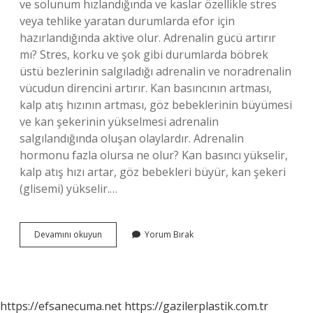
ve solunum hızlandığında ve kaslar özellikle stres
veya tehlike yaratan durumlarda efor için
hazırlandığında aktive olur. Adrenalin gücü artırır
mı? Stres, korku ve şok gibi durumlarda böbrek
üstü bezlerinin salgıladığı adrenalin ve noradrenalin
vücudun direncini artırır. Kan basıncının artması,
kalp atış hızının artması, göz bebeklerinin büyümesi
ve kan şekerinin yükselmesi adrenalin
salgılandığında oluşan olaylardır. Adrenalin
hormonu fazla olursa ne olur? Kan basıncı yükselir,
kalp atış hızı artar, göz bebekleri büyür, kan şekeri
(glisemi) yükselir.…
Adrenalin
Devamını okuyun
Yorum Bırak
Insana
Güç
Verir
Mi
https://efsanecuma.net
https://gazilerplastik.com.tr