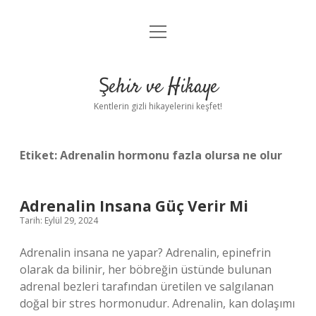
menüyü
Anasayfa
aç
Gizlilik Politikası
Şehir ve Hikaye
Yasal Uyarı
Kentlerin gizli hikayelerini keşfet!
Hakkımızda
Etiket:
Adrenalin hormonu fazla olursa ne olur
Adrenalin Insana Güç Verir Mi
Tarih: Eylül 29, 2024
Adrenalin insana ne yapar? Adrenalin, epinefrin
olarak da bilinir, her böbreğin üstünde bulunan
adrenal bezleri tarafından üretilen ve salgılanan
doğal bir stres hormonudur. Adrenalin, kan dolaşımı