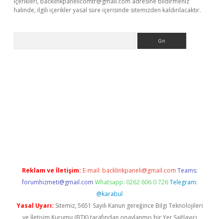
içerikleri,
backlinkpanelicomtr@gmail.com
adresine bildirmeniz
halinde, ilgili içerikler yasal süre içerisinde sitemizden kaldırılacaktır.
Arama
texper
Reklam ve İletişim:
E-mail:
backlinkpaneli@gmail.com
Teams:
forumhizmeti@gmail.com
Whatsapp: 0262 606 0 726
Telegram:
@karabul
Yasal Uyarı:
Sitemiz, 5651 Sayılı Kanun gereğince Bilgi Teknolojileri
ve İletişim Kurumu (BTK) tarafından onaylanmış bir Yer Sağlayıcı