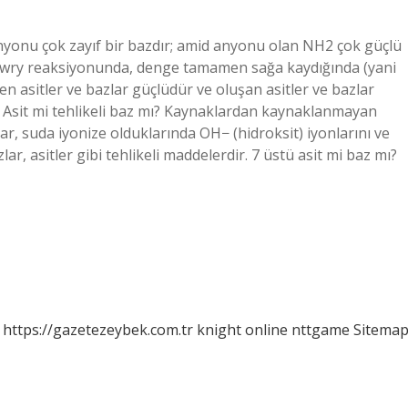
 anyonu çok zayıf bir bazdır; amid anyonu olan NH2 çok güçlü
d-Lowry reaksiyonunda, denge tamamen sağa kaydığında (yani
 asitler ve bazlar güçlüdür ve oluşan asitler ve bazlar
ır. Asit mi tehlikeli baz mı? Kaynaklardan kaynaklanmayan
Bazlar, suda iyonize olduklarında OH− (hidroksit) iyonlarını ve
lar, asitler gibi tehlikeli maddelerdir. 7 üstü asit mi baz mı?
https://gazetezeybek.com.tr
knight online
nttgame
Sitema