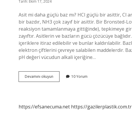
Tarih: Ekim 17, 2024
Asit mi daha güçlü baz mı? HCl güçlü bir asittir, Cl
bir bazdır, NH3 çok zayıf bir asittir. Bir Bronste
reaksiyon tamamlanmaya gittiğinde), tepkimeye giren
zayıftır. Asitlerin ve bazların gücü çözücüye bağlıd
içeriklere itiraz edilebilir ve bunlar kaldırılabilir. 
elektron çiftlerini çevreye salabilen maddelerdir. Baz
pH değeri vücudun alkali içeriğine…
Asit
Devamını okuyun
10 Yorum
Mi
Daha
Güçlü
Yoksa
Baz
https://efsanecuma.net
https://gazilerplastik.com.tr
Mı