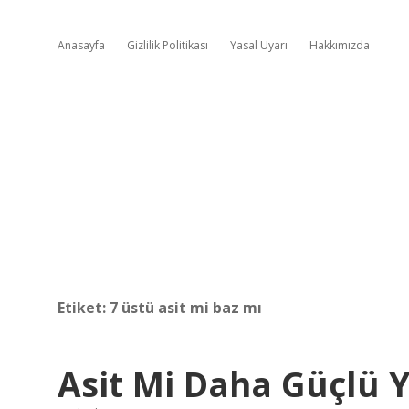
Anasayfa
Gizlilik Politikası
Yasal Uyarı
Hakkımızda
Etiket:
7 üstü asit mi baz mı
Asit Mi Daha Güçlü 