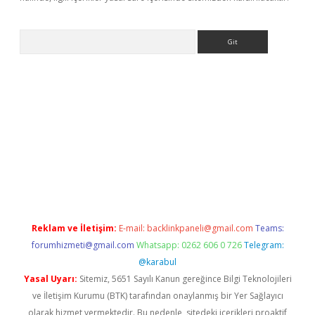
Arama
etexper
Reklam ve İletişim:
E-mail:
backlinkpaneli@gmail.com
Teams:
forumhizmeti@gmail.com
Whatsapp: 0262 606 0 726
Telegram:
@karabul
Yasal Uyarı:
Sitemiz, 5651 Sayılı Kanun gereğince Bilgi Teknolojileri
ve İletişim Kurumu (BTK) tarafından onaylanmış bir Yer Sağlayıcı
olarak hizmet vermektedir. Bu nedenle, sitedeki içerikleri proaktif