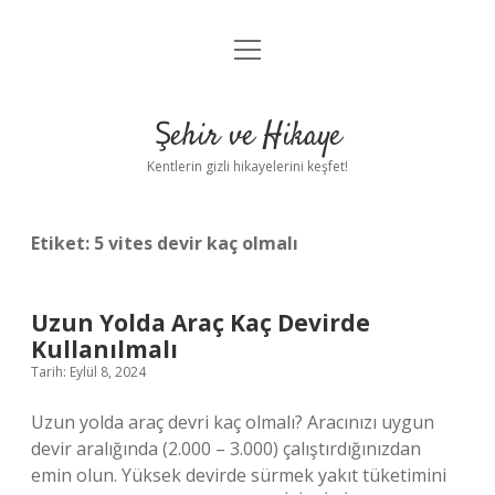
menüyü
Anasayfa
aç
Gizlilik Politikası
Şehir ve Hikaye
Yasal Uyarı
Kentlerin gizli hikayelerini keşfet!
Hakkımızda
Etiket:
5 vites devir kaç olmalı
Uzun Yolda Araç Kaç Devirde
Kullanılmalı
Tarih: Eylül 8, 2024
Uzun yolda araç devri kaç olmalı? Aracınızı uygun
devir aralığında (2.000 – 3.000) çalıştırdığınızdan
emin olun. Yüksek devirde sürmek yakıt tüketimini