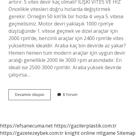
artırır. 5 vites devir kaç olmalı? İLİŞKİ VİTES VE HIZ
Öncelikle vitesleri doğru hızlarda değiştirmek
gerekir. Örneğin 50 km’lik bir hızda 4. veya 5. vitese
geçmelisiniz. Motor devri yaklaşık 1000 rpm’ye
düştüğünde 1. vitese geçmek ve dizel araçlar için
2000 rpm’de, benzinli araçlar için 2400 rpm’de vites
yükseltmek idealdir. Araba kaç bin devirde az yakar?
Hemen hemen tüm modern araçlar için uygun devir
aralığı genellikle 2000 ile 3000 rpm arasındadır. En
ideali ise 2500-3000 rpm’dir. Araba yüksek devirde
çalışırsa…
Uzun
Devamını okuyun
8 Yorum
Yolda
Araç
Kaç
Devirde
Kullanılmalı
https://efsanecuma.net
https://gazilerplastik.com.tr
https://gazetezeybek.com.tr
knight online
nttgame
Sitemap