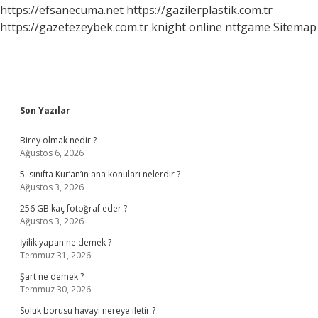
Müdür
https://efsanecuma.net
https://gazilerplastik.com.tr
https://gazetezeybek.com.tr
knight online
nttgame
Sitemap
Sidebar
Son Yazılar
Birey olmak nedir ?
Ağustos 6, 2026
5. sınıfta Kur’an’ın ana konuları nelerdir ?
Ağustos 3, 2026
256 GB kaç fotoğraf eder ?
Ağustos 3, 2026
İyilik yapan ne demek ?
Temmuz 31, 2026
Şart ne demek ?
Temmuz 30, 2026
Soluk borusu havayı nereye iletir ?