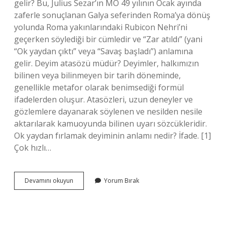
gelir? Bu, Julius Sezar’ın MÖ 49 yılının Ocak ayında
zaferle sonuçlanan Galya seferinden Roma’ya dönüş
yolunda Roma yakınlarındaki Rubicon Nehri’ni
geçerken söylediği bir cümledir ve “Zar atıldı” (yani
“Ok yaydan çıktı” veya “Savaş başladı”) anlamına
gelir. Deyim atasözü müdür? Deyimler, halkımızın
bilinen veya bilinmeyen bir tarih döneminde,
genellikle metafor olarak benimsediği formül
ifadelerden oluşur. Atasözleri, uzun deneyler ve
gözlemlere dayanarak söylenen ve nesilden nesile
aktarılarak kamuoyunda bilinen uyarı sözcükleridir.
Ok yaydan fırlamak deyiminin anlamı nedir? İfade. [1]
Çok hızlı…
Yaydan
Devamını okuyun
Yorum Bırak
Çıkmak
Deyim
Midir
Atasözü