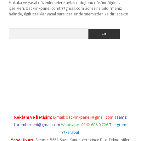
Hukuka ve yasal düzenlemelere aykırı olduğunu düşündüğünüz
içerikleri,
backlinkpanelicomtr@gmail.com
adresine bildirmeniz
halinde, ilgili içerikler yasal süre içerisinde sitemizden kaldırılacaktır.
Arama
etexper
Reklam ve İletişim:
E-mail:
backlinkpaneli@gmail.com
Teams:
forumhizmeti@gmail.com
Whatsapp: 0262 606 0 726
Telegram:
@karabul
Yasal Uyarı:
Sitemiz, 5651 Sayılı Kanun gereğince Bilgi Teknolojileri