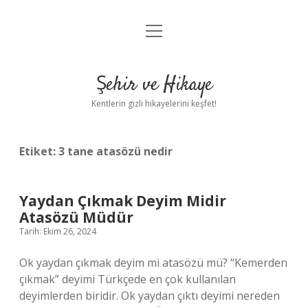
menüyü
Anasayfa
aç
Gizlilik Politikası
Şehir ve Hikaye
Yasal Uyarı
Kentlerin gizli hikayelerini keşfet!
Hakkımızda
Etiket:
3 tane atasözü nedir
Yaydan Çıkmak Deyim Midir
Atasözü Müdür
Tarih: Ekim 26, 2024
Ok yaydan çıkmak deyim mi atasözü mü? “Kemerden
çıkmak” deyimi Türkçede en çok kullanılan
deyimlerden biridir. Ok yaydan çıktı deyimi nereden