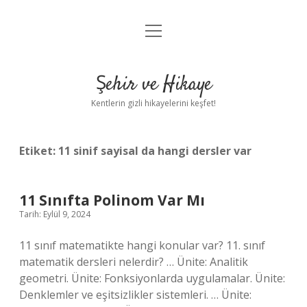
menüyü
Anasayfa
aç
Gizlilik Politikası
Şehir ve Hikaye
Yasal Uyarı
Kentlerin gizli hikayelerini keşfet!
Hakkımızda
Etiket:
11 sinif sayisal da hangi dersler var
11 Sınıfta Polinom Var Mı
Tarih: Eylül 9, 2024
11 sınıf matematikte hangi konular var? 11. sınıf
matematik dersleri nelerdir? … Ünite: Analitik
geometri. Ünite: Fonksiyonlarda uygulamalar. Ünite:
Denklemler ve eşitsizlikler sistemleri. … Ünite: