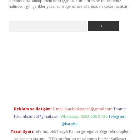
içerikleri,
backlinkpanelicomtr@gmail.com
adresine bildirmeniz
halinde, ilgili içerikler yasal süre içerisinde sitemizden kaldırılacaktır.
Arama
r
Reklam ve İletişim:
E-mail:
backlinkpaneli@gmail.com
Teams:
forumhizmeti@gmail.com
Whatsapp: 0262 606 0 726
Telegram:
@karabul
Yasal Uyarı:
Sitemiz, 5651 Sayılı Kanun gereğince Bilgi Teknolojileri
ve İletişim Kurumu (BTK) tarafından onaylanmış bir Yer Sağlayıcı