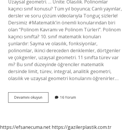
Uzaysal geometri. … Ünite: Olasılık. Polinomlar
kaçıncı sınıf konusu? Tüm yıl boyunca; Canlı yayınlar,
dersler ve soru çözüm videolarıyla Tonguç sizlerle!
Dersimiz #Matematik’in önemli konularından biri
olan “Polinom Kavramı ve Polinom Türleri”. Polinom
kaçıncı sınıfta? 10. sınıf matematik konuları
şunlardır: Sayma ve olasılık, fonksiyonlar,
polinomlar, ikinci dereceden denklemler, dörtgenler
ve çokgenler, uzaysal geometri. 11 sınıfta türev var
mı? Bu sınıf düzeyinde öğrenciler matematik
dersinde limit, türev, integral, analitik geometri,
olasılık ve uzaysal geometri konularını öğrenirler.…
11
Devamını okuyun
16 Yorum
Sınıfta
Polinom
Var
Mı
https://efsanecuma.net
https://gazilerplastik.com.tr