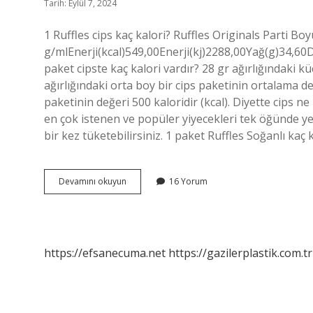
Tarih: Eylül 7, 2024
1 Ruffles cips kaç kalori? Ruffles Originals Parti B
g/mlEnerji(kcal)549,00Enerji(kj)2288,00Yağ(g)34,60D
paket cipste kaç kalori vardır? 28 gr ağırlığındaki kü
ağırlığındaki orta boy bir cips paketinin ortalama değ
paketinin değeri 500 kaloridir (kcal). Diyette cips
en çok istenen ve popüler yiyecekleri tek öğünde ye
bir kez tüketebilirsiniz. 1 paket Ruffles Soğanlı kaç
1
Devamını okuyun
16 Yorum
Paket
Ruffles
Kaç
Kalori
https://efsanecuma.net
https://gazilerplastik.com.tr