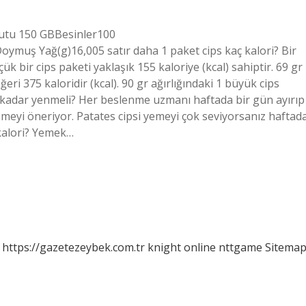
oyutu 150 GBBesinler100
oymuş Yağ(g)16,005 satır daha 1 paket cips kaç kalori? Bir
çük bir cips paketi yaklaşık 155 kaloriye (kcal) sahiptir. 69 gr
eri 375 kaloridir (kcal). 90 gr ağırlığındaki 1 büyük cips
 ne kadar yenmeli? Her beslenme uzmanı haftada bir gün ayırıp
meyi öneriyor. Patates cipsi yemeyi çok seviyorsanız haftad
 kalori? Yemek…
https://gazetezeybek.com.tr
knight online
nttgame
Sitema