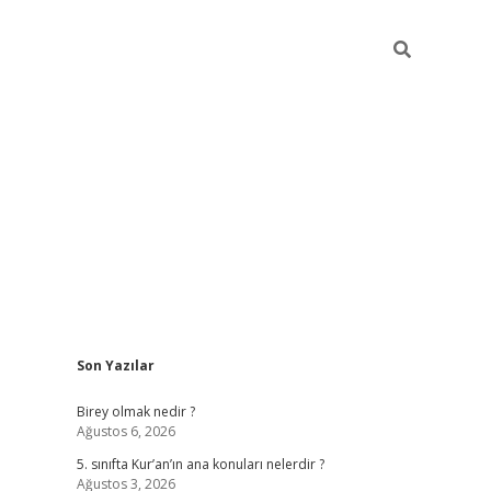
Sidebar
Son Yazılar
betexper
Birey olmak nedir ?
Ağustos 6, 2026
5. sınıfta Kur’an’ın ana konuları nelerdir ?
Ağustos 3, 2026