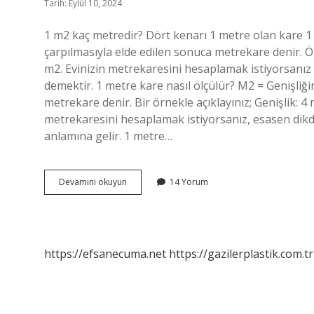
Tarih: Eylül 10, 2024
1 m2 kaç metredir? Dört kenarı 1 metre olan kare 1 
çarpılmasıyla elde edilen sonuca metrekare denir. Ö
m2. Evinizin metrekaresini hesaplamak istiyorsanız
demektir. 1 metre kare nasıl ölçülür? M2 = Genişliğ
metrekare denir. Bir örnekle açıklayınız; Genişlik: 
metrekaresini hesaplamak istiyorsanız, esasen dik
anlamına gelir. 1 metre…
1
Devamını okuyun
14 Yorum
Metre
Kare
Nedir
https://efsanecuma.net
https://gazilerplastik.com.tr