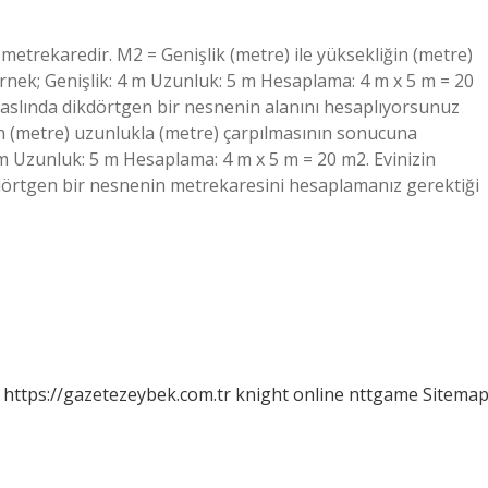
metrekaredir. M2 = Genişlik (metre) ile yüksekliğin (metre)
rnek; Genişlik: 4 m Uzunluk: 5 m Hesaplama: 4 m x 5 m = 20
 aslında dikdörtgen bir nesnenin alanını hesaplıyorsunuz
in (metre) uzunlukla (metre) çarpılmasının sonucuna
4 m Uzunluk: 5 m Hesaplama: 4 m x 5 m = 20 m2. Evinizin
dörtgen bir nesnenin metrekaresini hesaplamanız gerektiği
https://gazetezeybek.com.tr
knight online
nttgame
Sitema