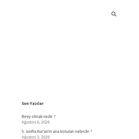
Sidebar
Son Yazılar
betexper
Birey olmak nedir ?
Ağustos 6, 2026
5. sınıfta Kur’an’ın ana konuları nelerdir ?
Ağustos 3, 2026