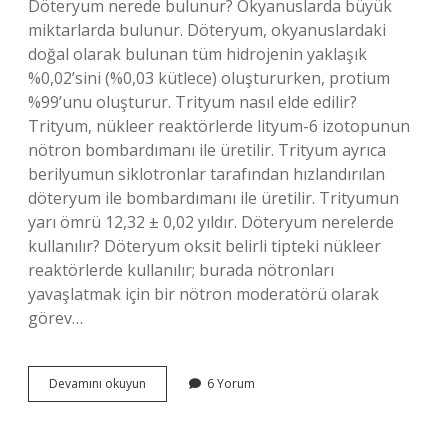
Döteryum nerede bulunur? Okyanuslarda büyük
miktarlarda bulunur. Döteryum, okyanuslardaki
doğal olarak bulunan tüm hidrojenin yaklaşık
%0,02’sini (%0,03 kütlece) oluştururken, protium
%99’unu oluşturur. Trityum nasıl elde edilir?
Trityum, nükleer reaktörlerde lityum-6 izotopunun
nötron bombardımanı ile üretilir. Trityum ayrıca
berilyumun siklotronlar tarafından hızlandırılan
döteryum ile bombardımanı ile üretilir. Trityumun
yarı ömrü 12,32 ± 0,02 yıldır. Döteryum nerelerde
kullanılır? Döteryum oksit belirli tipteki nükleer
reaktörlerde kullanılır; burada nötronları
yavaşlatmak için bir nötron moderatörü olarak
görev…
Döteryum
Devamını okuyun
6 Yorum
Nasıl
Elde
Edilir