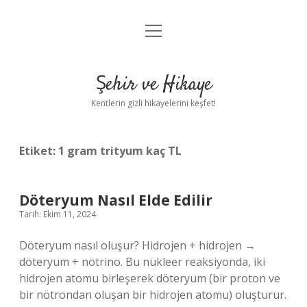
menüyü
Anasayfa
aç
Gizlilik Politikası
Şehir ve Hikaye
Yasal Uyarı
Kentlerin gizli hikayelerini keşfet!
Hakkımızda
Etiket:
1 gram trityum kaç TL
Döteryum Nasıl Elde Edilir
Tarih: Ekim 11, 2024
Döteryum nasıl oluşur? Hidrojen + hidrojen →
döteryum + nötrino. Bu nükleer reaksiyonda, iki
hidrojen atomu birleşerek döteryum (bir proton ve
bir nötrondan oluşan bir hidrojen atomu) oluşturur.