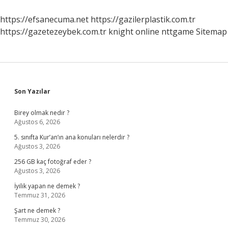
https://efsanecuma.net
https://gazilerplastik.com.tr
https://gazetezeybek.com.tr
knight online
nttgame
Sitemap
Sidebar
Son Yazılar
Birey olmak nedir ?
Ağustos 6, 2026
5. sınıfta Kur’an’ın ana konuları nelerdir ?
Ağustos 3, 2026
256 GB kaç fotoğraf eder ?
Ağustos 3, 2026
İyilik yapan ne demek ?
Temmuz 31, 2026
Şart ne demek ?
Temmuz 30, 2026