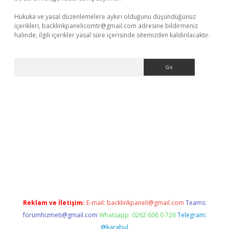
Hukuka ve yasal düzenlemelere aykırı olduğunu düşündüğünüz
içerikleri,
backlinkpanelicomtr@gmail.com
adresine bildirmeniz
halinde, ilgili içerikler yasal süre içerisinde sitemizden kaldırılacaktır.
Arama
etexper
Reklam ve İletişim:
E-mail:
backlinkpaneli@gmail.com
Teams:
forumhizmeti@gmail.com
Whatsapp: 0262 606 0 726
Telegram:
@karabul