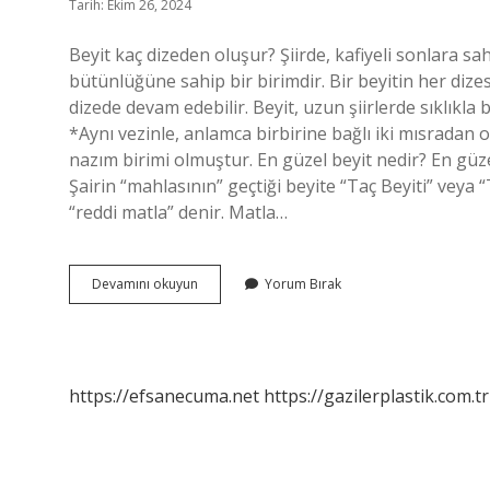
Tarih: Ekim 26, 2024
Beyit kaç dizeden oluşur? Şiirde, kafiyeli sonlara sa
bütünlüğüne sahip bir birimdir. Bir beyitin her dizesi
dizede devam edebilir. Beyit, uzun şiirlerde sıklıkla bir
*Aynı vezinle, anlamca birbirine bağlı iki mısradan 
nazım birimi olmuştur. En güzel beyit nedir? En güzel
Şairin “mahlasının” geçtiği beyite “Taç Beyiti” veya
“reddi matla” denir. Matla…
Beyit
Devamını okuyun
Yorum Bırak
Ne
Denir
https://efsanecuma.net
https://gazilerplastik.com.tr