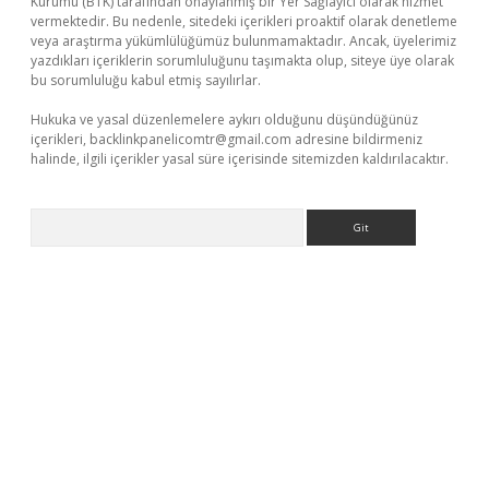
Kurumu (BTK) tarafından onaylanmış bir Yer Sağlayıcı olarak hizmet
vermektedir. Bu nedenle, sitedeki içerikleri proaktif olarak denetleme
veya araştırma yükümlülüğümüz bulunmamaktadır. Ancak, üyelerimiz
yazdıkları içeriklerin sorumluluğunu taşımakta olup, siteye üye olarak
bu sorumluluğu kabul etmiş sayılırlar.
Hukuka ve yasal düzenlemelere aykırı olduğunu düşündüğünüz
içerikleri,
backlinkpanelicomtr@gmail.com
adresine bildirmeniz
halinde, ilgili içerikler yasal süre içerisinde sitemizden kaldırılacaktır.
Arama
xper