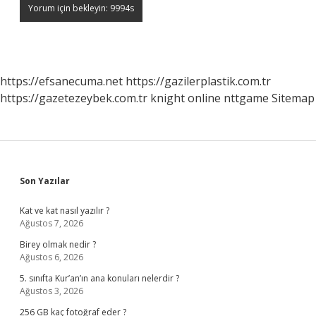
https://efsanecuma.net
https://gazilerplastik.com.tr
https://gazetezeybek.com.tr
knight online
nttgame
Sitemap
Sidebar
Son Yazılar
Kat ve kat nasıl yazılır ?
Ağustos 7, 2026
Birey olmak nedir ?
Ağustos 6, 2026
5. sınıfta Kur’an’ın ana konuları nelerdir ?
Ağustos 3, 2026
256 GB kaç fotoğraf eder ?