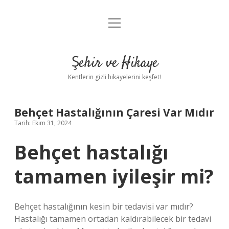
menüyü
Anasayfa
aç
Gizlilik Politikası
Şehir ve Hikaye
Yasal Uyarı
Kentlerin gizli hikayelerini keşfet!
Hakkımızda
Behçet Hastalığının Çaresi Var Mıdır
Tarih: Ekim 31, 2024
Behçet hastalığı
tamamen iyileşir mi?
Behçet hastalığının kesin bir tedavisi var mıdır?
Hastalığı tamamen ortadan kaldırabilecek bir tedavi