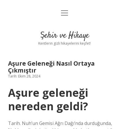
menüyü
Anasayfa
aç
Gizlilik Politikası
Şehir ve Hikaye
Yasal Uyarı
Kentlerin gizli hikayelerini keşfet!
Hakkımızda
Aşure Geleneği Nasıl Ortaya
Çıkmıştır
Tarih: Ekim 28, 2024
Aşure geleneği
nereden geldi?
Tarih. Nuh’un Gemisi Ağrı Dağı’nda durduğunda,