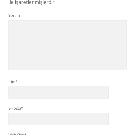
ile işaretlenmişlerdir
Yorum
İsim*
E-Posta*
Web Sitesi