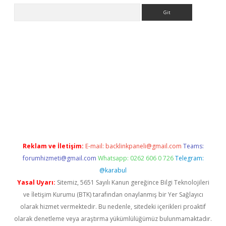
Arama
exper
Reklam ve İletişim:
E-mail:
backlinkpaneli@gmail.com
Teams:
forumhizmeti@gmail.com
Whatsapp: 0262 606 0 726
Telegram:
@karabul
Yasal Uyarı:
Sitemiz, 5651 Sayılı Kanun gereğince Bilgi Teknolojileri
ve İletişim Kurumu (BTK) tarafından onaylanmış bir Yer Sağlayıcı
olarak hizmet vermektedir. Bu nedenle, sitedeki içerikleri proaktif
olarak denetleme veya araştırma yükümlülüğümüz bulunmamaktadır.