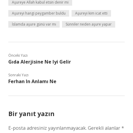
Aşureye Allah kabul etsin denir mi
Aşureyi hangi peygamber buldu
Aşureyi kim icat etti
İslamda aşure günü var mı
Sünniler neden aşure yapar
Önceki Yazı
Gıda Alerjisine Ne Iyi Gelir
Sonraki Yazı
Ferhan In Anlamı Ne
Bir yanıt yazın
E-posta adresiniz yayınlanmayacak.
Gerekli alanlar
*