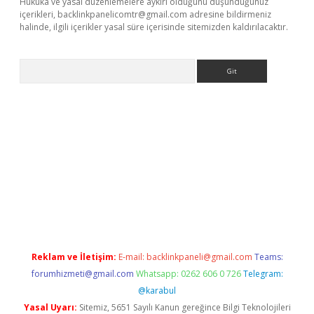
Hukuka ve yasal düzenlemelere aykırı olduğunu düşündüğünüz
içerikleri,
backlinkpanelicomtr@gmail.com
adresine bildirmeniz
halinde, ilgili içerikler yasal süre içerisinde sitemizden kaldırılacaktır.
Arama
exper
Reklam ve İletişim:
E-mail:
backlinkpaneli@gmail.com
Teams:
forumhizmeti@gmail.com
Whatsapp: 0262 606 0 726
Telegram:
@karabul
Yasal Uyarı:
Sitemiz, 5651 Sayılı Kanun gereğince Bilgi Teknolojileri