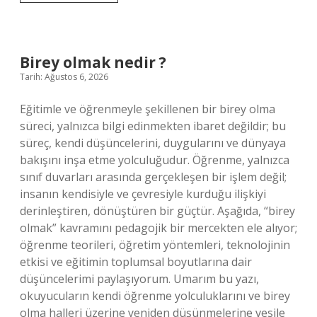
ve
kat
nasıl
yazılır
?
Birey olmak nedir ?
Tarih: Ağustos 6, 2026
Eğitimle ve öğrenmeyle şekillenen bir birey olma
süreci, yalnızca bilgi edinmekten ibaret değildir; bu
süreç, kendi düşüncelerini, duygularını ve dünyaya
bakışını inşa etme yolculuğudur. Öğrenme, yalnızca
sınıf duvarları arasında gerçekleşen bir işlem değil;
insanın kendisiyle ve çevresiyle kurduğu ilişkiyi
derinleştiren, dönüştüren bir güçtür. Aşağıda, “birey
olmak” kavramını pedagojik bir mercekten ele alıyor;
öğrenme teorileri, öğretim yöntemleri, teknolojinin
etkisi ve eğitimin toplumsal boyutlarına dair
düşüncelerimi paylaşıyorum. Umarım bu yazı,
okuyucuların kendi öğrenme yolculuklarını ve birey
olma halleri üzerine yeniden düşünmelerine vesile