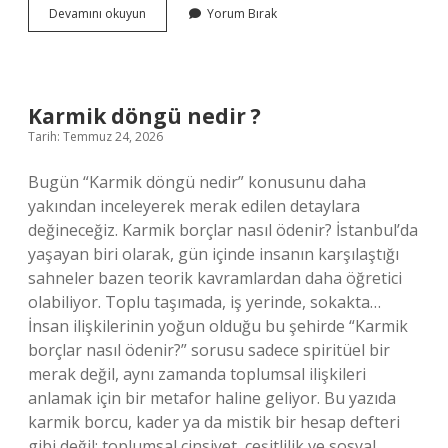
Soluk
Devamını okuyun
Yorum Bırak
borusu
havayı
nereye
iletir
?
Karmik döngü nedir ?
Tarih: Temmuz 24, 2026
Bugün “Karmik döngü nedir” konusunu daha
yakından inceleyerek merak edilen detaylara
değineceğiz. Karmik borçlar nasıl ödenir? İstanbul’da
yaşayan biri olarak, gün içinde insanın karşılaştığı
sahneler bazen teorik kavramlardan daha öğretici
olabiliyor. Toplu taşımada, iş yerinde, sokakta…
İnsan ilişkilerinin yoğun olduğu bu şehirde “Karmik
borçlar nasıl ödenir?” sorusu sadece spiritüel bir
merak değil, aynı zamanda toplumsal ilişkileri
anlamak için bir metafor haline geliyor. Bu yazıda
karmik borcu, kader ya da mistik bir hesap defteri
gibi değil; toplumsal cinsiyet, çeşitlilik ve sosyal