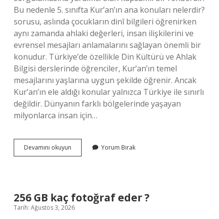
Bu nedenle 5. sınıfta Kur’an’ın ana konuları nelerdir?
sorusu, aslında çocukların dinî bilgileri öğrenirken
aynı zamanda ahlaki değerleri, insan ilişkilerini ve
evrensel mesajları anlamalarını sağlayan önemli bir
konudur. Türkiye’de özellikle Din Kültürü ve Ahlak
Bilgisi derslerinde öğrenciler, Kur’an’ın temel
mesajlarını yaşlarına uygun şekilde öğrenir. Ancak
Kur’an’ın ele aldığı konular yalnızca Türkiye ile sınırlı
değildir. Dünyanın farklı bölgelerinde yaşayan
milyonlarca insan için…
5.
Devamını okuyun
Yorum Bırak
sınıfta
Kur’an’ın
ana
konuları
nelerdir
256 GB kaç fotoğraf eder ?
?
Tarih: Ağustos 3, 2026