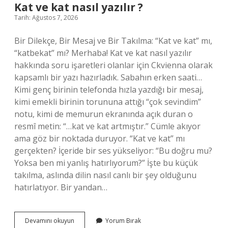
Kat ve kat nasıl yazılır ?
Tarih: Ağustos 7, 2026
Bir Dilekçe, Bir Mesaj ve Bir Takılma: “Kat ve kat” mı,
“katbekat” mı? Merhaba! Kat ve kat nasıl yazılır
hakkında soru işaretleri olanlar için Ckvienna olarak
kapsamlı bir yazı hazırladık. Sabahın erken saati…
Kimi genç birinin telefonda hızla yazdığı bir mesaj,
kimi emekli birinin torununa attığı “çok sevindim”
notu, kimi de memurun ekranında açık duran o
resmî metin: “…kat ve kat artmıştır.” Cümle akıyor
ama göz bir noktada duruyor. “Kat ve kat” mı
gerçekten? İçeride bir ses yükseliyor: “Bu doğru mu?
Yoksa ben mi yanlış hatırlıyorum?” İşte bu küçük
takılma, aslında dilin nasıl canlı bir şey olduğunu
hatırlatıyor. Bir yandan…
Kat
Devamını okuyun
Yorum Bırak