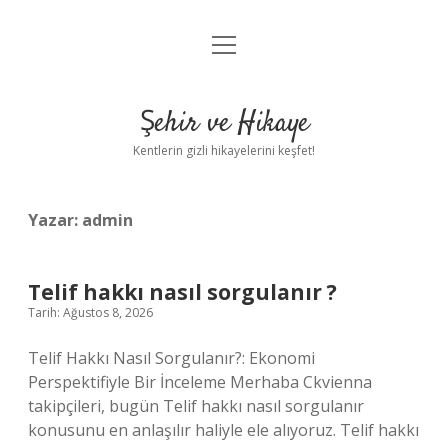
menüyü
Anasayfa
aç
Gizlilik Politikası
Şehir ve Hikaye
Yasal Uyarı
Kentlerin gizli hikayelerini keşfet!
Hakkımızda
Yazar:
admin
Telif hakkı nasıl sorgulanır ?
Tarih: Ağustos 8, 2026
Telif Hakkı Nasıl Sorgulanır?: Ekonomi
Perspektifiyle Bir İnceleme Merhaba Ckvienna
takipçileri, bugün Telif hakkı nasıl sorgulanır
konusunu en anlaşılır haliyle ele alıyoruz. Telif hakkı