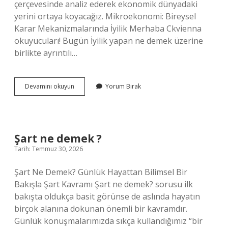
çerçevesinde analiz ederek ekonomik dünyadaki
yerini ortaya koyacağız. Mikroekonomi: Bireysel
Karar Mekanizmalarında İyilik Merhaba Ckvienna
okuyucuları! Bugün İyilik yapan ne demek üzerine
birlikte ayrıntılı…
İyilik
Devamını okuyun
Yorum Bırak
yapan
ne
demek
?
Şart ne demek ?
Tarih: Temmuz 30, 2026
Şart Ne Demek? Günlük Hayattan Bilimsel Bir
Bakışla Şart Kavramı Şart ne demek? sorusu ilk
bakışta oldukça basit görünse de aslında hayatın
birçok alanına dokunan önemli bir kavramdır.
Günlük konuşmalarımızda sıkça kullandığımız “bir