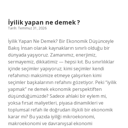
kaç
fotoğraf
eder
?
İyilik yapan ne demek ?
Tarih: Temmuz 31, 2026
İyilik Yapan Ne Demek? Bir Ekonomik Düşünceyle
Bakış İnsan olarak kaynakların sınırlı olduğu bir
dünyada yaşıyoruz. Zamanımız, enerjimiz,
sermayemiz, dikkatimiz — hepsi kıt. Bu sınırlılıklar
içinde seçimler yapıyoruz; kimi seçimler kendi
refahımızı maksimize etmeye çalışırken kimi
seçimler başkalarının refahını gözetiyor. Peki “iyilik
yapmak” ne demek ekonomik perspektiften
düşündüğümüzde? Sadece ahlaki bir eylem mi,
yoksa fırsat maliyetleri, piyasa dinamikleri ve
toplumsal refah ile doğrudan ilişkili bir ekonomik
karar mı? Bu yazıda iyiliği mikroekonomi,
makroekonomi ve davranışsal ekonomi