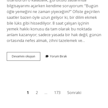
İstanbul’un o kalabalık, gürültülü sabahında
bilgisayarımı açarken kendime soruyorum: “Bugün
öğle yemeğini ne zaman yiyeceğim?” Ofiste geçirilen
saatler bazen öyle uzun geliyor ki, bir dilim ekmek
bile lüks gibi hissediliyor. 8 saat çalışan işçinin
yemek hakkı konusu da tam olarak bu noktada
anlam kazanıyor; sadece yasada bir hak değil, günün
ortasında nefes almak, zihni tazelemek ve…
8
Devamını okuyun
Yorum Bırak
saat
çalışan
işçinin
yemek
hakkı
?
Yazı
1
2
…
173
Sonraki
sayfalaması