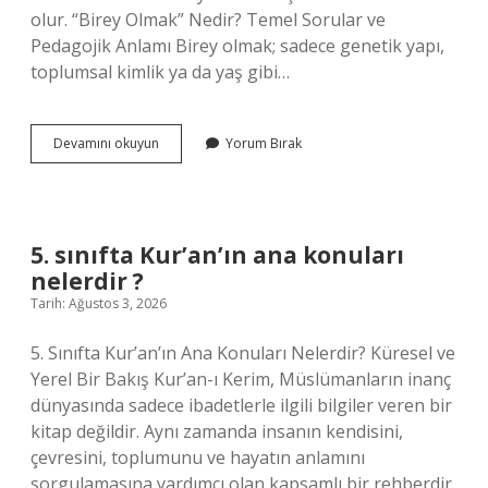
olur. “Birey Olmak” Nedir? Temel Sorular ve
Pedagojik Anlamı Birey olmak; sadece genetik yapı,
toplumsal kimlik ya da yaş gibi…
Birey
Devamını okuyun
Yorum Bırak
olmak
nedir
?
5. sınıfta Kur’an’ın ana konuları
nelerdir ?
Tarih: Ağustos 3, 2026
5. Sınıfta Kur’an’ın Ana Konuları Nelerdir? Küresel ve
Yerel Bir Bakış Kur’an-ı Kerim, Müslümanların inanç
dünyasında sadece ibadetlerle ilgili bilgiler veren bir
kitap değildir. Aynı zamanda insanın kendisini,
çevresini, toplumunu ve hayatın anlamını
sorgulamasına yardımcı olan kapsamlı bir rehberdir.